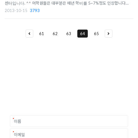
센터입니다. ^^ 어학원들은 대부분은 매년 학비를 5~7%정도 인상합니다.
내년 어학연수를 계획하시는 분도 서둘러 등록하시면 인상되기 전 학비로 적
2013-10-15
3793
용 받을 수 있습니다. 즉, 2013년 학비로 2014년에 어학연수를 하실 수 있
는 거죠. 9개월 기준으로 ..
61
62
63
64
65
유학상담 쉽게 신청하세요
여러분의 미래가 달린 영국유학, 이제 전문가를 만나보세요.
유학은 인생의 전환점이 될 수 있는 가장 중요한 결정입니다.
이 중유한 결정을 위해 영국유학센터는 고객 개개인의 상황과
요구에 맞춘 개별 유학컨설팅을 제공합니다.