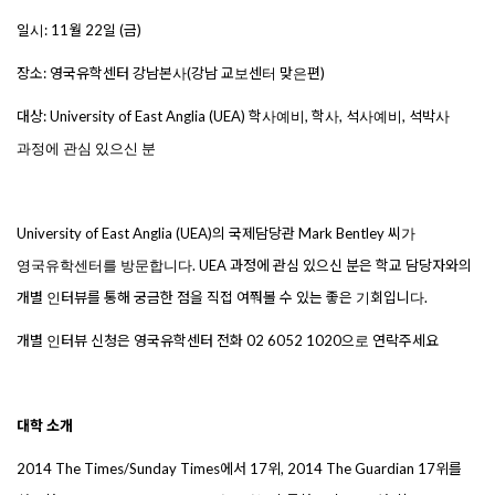
일시
: 11
월
22
일
(
금
)
장소
:
영국유학센터
강남본사
(
강남
교보센터
맞은편
)
대상
: University of East Anglia (UEA)
학사예비
,
학사
,
석사예비
,
석박사
과정에
관심
있으신
분
University of East Anglia (UEA)
의
국제담당관
Mark Bentley
씨가
영국유학센터를
방문합니다
. UEA
과정에
관심
있으신
분은
학교
담당자와의
개별
인터뷰를
통해
궁금한
점을
직접
여쭤볼
수
있는
좋은
기회입니다
.
개별
인터뷰
신청은
영국유학센터
전화
02 6052 1020
으로
연락주세요
대학
소개
2014 The Times/Sunday Times
에서
17
위
, 2014 The Guardian 17
위를