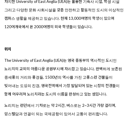
차지한
University of East Anglia (UEA)
는
훌륭한
기숙사
시설
,
학생
시설
그리고
다양한
문화
사회시설을
갖춘
안전하고
활동적인
도시의
이상적인
캠퍼스
생활을
제공하고
있습니다
.
현재
13,000
여명의
학생이
있으며
120
여개국에서
온
2000
여명의
외국
학생들이
있습니다
.
위치
The University of East Anglia (UEA)
는
영국
중동부의
역사적인
도시인
노리치의
교외의
아름다운
공원부지에
자리잡고
있습니다
.
완벽하게
보존된
중세풍의
거리와
풍경들
, 1500
년의
역사를
가진
고풍스런
건물들이
빚어내는
도심의
진경
,
영국전역에서
가장
발달되어
있는
시장의
전경들이
함께
어우러져
노리치라는
도시의
이름을
완성하고
있는
셈입니다
.
노리치는
런던에서
기차로는
약
2
시간
,
버스로는
2~3
시간
가량
걸리며
,
암스텔담과
연결이
되는
국제공항이
있어서
교통이
편리합니다
.