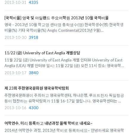
있는 학생분들을 대상으로 1:1 상담을 합니다. University of Leeds, School
2013-10-31
4335
of Education 개별 인터뷰 일정 일시: 11월 20일 (수) 오후 4:30부터 대상:
School of Education ..
[국적비율] 영국 및 아일랜드 주요어학원 2013년 10월 국적비율
영국 - 2013년 10월 학교명 센터명 총학생수(명) 한국학생수(명) 한국학생
비율(%) 기타 국적비율(%) Anglo Continental(2013년 9월)
Bournemouth 396 32 8.1% 콜롬비아 12%, 사우디 아라비아 10%, 스위
2013-10-30
3918
스 9%, 프랑스 6%, 이탈리아 6%, 리비아 5%, 터키 5%, 일본 3%, 카타르
3%, 타이완 3%, 브라질 2.5%, 중국 2%, 쿠웨이트 ..
11/22 (금) University of East Anglia 개별상담
11월 22일 (금) University of East Anglia 개별 인터뷰 University of East
Anglia (UEA) 개별 인터뷰 일시: 11월 22일 (금) 오전 11시 장소: 영국유학
센터 강남본사(강남 교보센터 맞은편) 대상: University of East Anglia
2013-10-17
3840
(UEA) 학사예비, 학사, 석사예비, 석박사 과정에 관심 있으신 분 University
of East Anglia (UE..
제 23회 주한영국문화원 영국유학박람회
주한영국문화원이 주최하고 영국유학센터, 하나은행, 루프트한자 독일항공
등이 협찬하는 유학박람회가 11월 16-17일 열립니다. 영국유학센터는 이
박람회에 참가하는 Institute of Education (IOE), University of London,
2013-10-16
4300
Writtle College, Ravensbourne, London School of English 부스에서 예
비 학생분들을 만납니다. ..
어학연수, 미리 등록하고 내년과정 올해 학비로 내세요~
2014년 어학연수 과정, 2013년 학비로 등록하세요~ 안녕하세요 영국유학