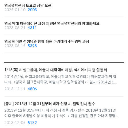
영국유학센터 토요일 상담 오픈
2025-01-10
2003
영국 약대 파운데이션 과정 지원은 영국유학센터와 함께하세요
2023-06-21
4311
영국 원어민 선생님과 함께 하는 아카데믹 4주 영어 과정
2023-06-15
5398
1/16(목) 러셀그룹대, 예술대 대학예비과정, 석사예비과정 설명회
2014년 1월, 러셀그룹대학교, 예술대학교 입학설명회가 여러분과 함께 합
니다. <영국 러셀그룹대학교, 예술대학교 입학설명회> · 일시: 2014년 1월
16일 (목) 18:00-20:00 · 장소: 주한영국문화원 광화문센터 (지하철 5호선
2013-12-11
4806
광화문역 6번 출구/ 흥국생명빌딩 4층) · 대상: 2014년 학사예비과정/ 대학
원예비과정 입..
[공지] 2013년 12월 31일부터 비자 신청 시 결핵 검사 필수
2013년 12월 31일부터 비자 신청 시 결핵 검사 필수 2013년 12월 31일
이후 영국에 6개월 이상 체류하기 위하여 비자를 신청할 경우 아래 지정병원
에서 반드시 결핵 검사를 받고 진단서를 비자신청 시 제출해야 영국 입국이
2013-12-05
5132
가능합니다. 아래 UKBA 발표자료를 확인하시기 바랍니다. 어떤 경우에 검사