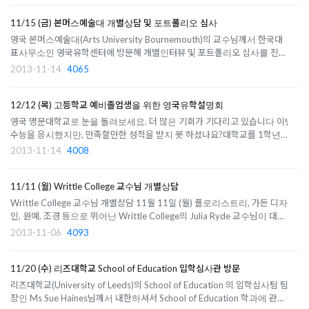
가 필요합니까? 2013년 ..
11/15 (금) 본머스예술대 개별상담 및 포트폴리오 심사
영국 본머스예술대(Arts University Bournemouth)의 교수님께서 한국대
표사무소인 영국유학센터에 방문해 개별인터뷰 및 포트폴리오 심사를 진행
합니다. 본머스예술대는 특히 최근 Sunday Times University Guide에서
2013-11-14
4065
예술대학 중 가장 높은 랭킹을 차지했습니다.개별인터뷰는 학생당 약 30분
배정되고, 별도의 비용은 없지..
12/12 (목) 고등학교 예비졸업생을 위한 영국유학설명회
영국 명문대학교로 눈을 돌려보세요. 더 많은 기회가 기다리고 있습니다 이번
수능을 응시했지만, 만족할만한 성적을 받지 못 하셨나요?대학교를 1학년 이
상 재학했지만 학점이 낮아서 대학예비과정을 통해 더 상위대학교를 목표하
2013-11-14
4008
시나요?영국 대학예비과정을 통해 세계적인 명문대학교로 진학할 수 있습니
다. 세계적인 수..
11/11 (월) Writtle College 교수님 개별상담
Writtle College 교수님 개별상담 11월 11일 (월) 플로리스트리, 가든 디자
인, 원예, 조경 등으로 뛰어난 Writtle College의 Julia Ryde 교수님이 대표
사무소인 영국유학센터에 방문합니다. 일시: 11월 11일 (월) 오전 10시부터
2013-11-06
4093
장소: 영국유학센터 강남본사 (강남 교보센터 맞은편)학교 관계자: Writtle
College Julia Ryde..
11/20 (수) 리즈대학교 School of Education 입학심사관 방문
리즈대학교(University of Leeds)의 School of Education 의 입학심사팀 팀
장인 Ms Sue Haines님께서 내한하셔서 School of Education 학과에 관심