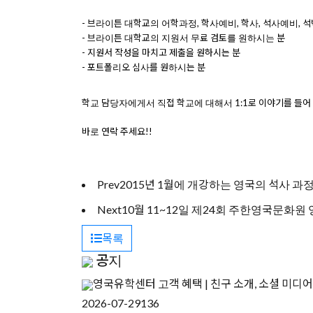
-
브라이튼
대학교의
어학과정
,
학사예비
,
학사
,
석사예비
,
석
-
브라이튼
대학교의
지원서
무료
검토를
원하시는
분
-
지원서
작성을
마치고
제출을
원하시는
분
-
포트폴리오 심사를 원하시는 분
학교 담당자에게서 직접 학교에 대해서
1:1
로 이야기를 들어
바로 연락 주세요
!!
Prev
2015년 1월에 개강하는 영국의 석사 과
Next
10월 11~12일 제24회 주한영국문화
목록
공지
영국유학센터 고객 혜택 | 친구 소개, 소셜 미디어
2026-07-29
136