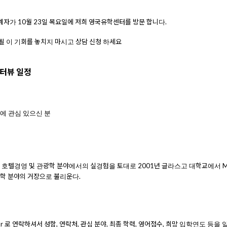
관계자가
10
월
23
일 목요일에 저희 영국유학센터를 방문 합니다
.
될 이 기회를 놓치지 마시고 상담 신청 하세요
터뷰 일정
정에
관심
있으신
분
 호텔경영 및 관광학 분야에서의 실경험을 토대로
2001
년 글라스고 대학교에서
M
학 분야의 거장으로 불리운다
.
r
로
연락하셔서
성함
,
연락처
,
관심
분야
,
최종
학력
,
영어점수
,
희망
입학연도
등을