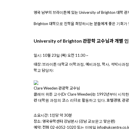
영국 남부의 브라이튼에 있는
University of Brighton
대학 
Brighton
대학으로 진학을 희망하시는 분들에게 좋은 기회가 
University of Brighton
관광학 교수님과 개별
인
일시
: 10
월
23
일
(목
)
오전
11:30
~
대상
:
브라이튼
대
학교 어학과정
,
예비과정
,
학사
,
석박사과
학교 담당자
:
Clare Weeden
관광학 교수님
클레어 위든 교수
(Dr Clare Weeden)
는
1992
년부터 시작한
련 대학원 과정의 코스 리더로 활동하고 있다
.
호텔경영
,
관광
소요시간
: 1
인당
약
30
분
장소
:
영국유학센터
강남본사
(
강남
교보문고
맞은편
)
예약
:
전화
02-6052-1020
또는
이메일
info@ukcentre.co.k