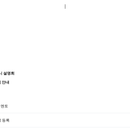
니 설명회
집 안내
 멘토
정 등록