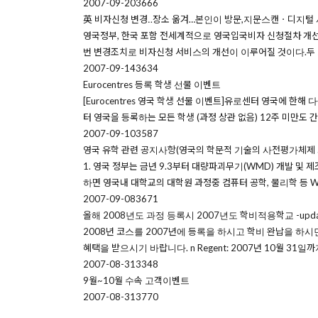
2007-09-20
3666
英 비자신청 변경‥장소 옮겨…본인이 방문,지문스캔ㆍ디지털
영국정부, 한국 포함 전세계적으로 영국입국비자 신청절차 개선 (
번 변경조치로 비자신청 서비스의 개선이 이루어질 것이다.두 
2007-09-14
3634
Eurocentres 등록 학생 선물 이벤트
[Eurocentres 영국 학생 선물 이벤트]유로센터 영국에 한해 다
터 영국을 등록하는 모든 학생 (과정 상관 없음) 12주 미만도 간단
2007-09-10
3587
영국 유학 관련 공지사항(영국의 학문적 기술의 사전평가체제 
1. 영국 정부는 금년 9.3부터 대량파괴무기(WMD) 개발 및 제조에 
하면 영국내 대학교의 대학원 과정중 컴퓨터 공학, 물리학 등 W
2007-09-08
3671
올해 2008년도 과정 등록시 2007년도 학비적용학교 -upda
2008년 코스를 2007년에 등록을 하시고 학비 완납을 하
혜택을 받으시기 바랍니다. n Regent: 2007년 10월 31일까지 학비
2007-08-31
3348
9월~10월 수속 고객이벤트
2007-08-31
3770