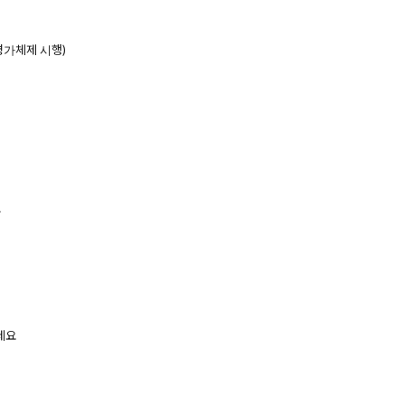
평가체제 시행)
토
록
세요