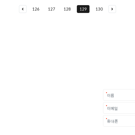
126
127
128
129
130
요
가를 만나보세요.
중요한 결정입니다.
객 개개인의 상황과
.