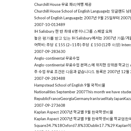
Churchill House 무료 파리여행 제공
Churchill House School of English Langua
School of English Language는 2007년 9월 25일부터
2007-10-01
3489
IH Salisbury 한 반 최대 6명 미니그룹 스페셜 오퍼
높은 평가를 받고 있는 IH Salisbury에서는 2007년 가을/
어학비: 주당 ￡155 (2~11주) 주당 ￡150 (12주 이상) Inte
2007-09-28
3630
Anglo-continental 무료수업
Anglo-continental 무료수업 본머스에 위치한 상위권 학교
주 수업 무료 조건은 다음과 같습니다1. 등록은 2007년 12월
2007-09-28
3488
Hampstead School of English 9월 국적비율
Nationalities September 2007This month we have stud
RepublicFranceGeorgiaGermanyIranIsraelItalyJapanKaz
2007-09-27
3608
Kaplan Aspect 2007년 학교별 9월 한국학생비율
Kaplan Aspect 2007년 학교별 9월 한국학생비율 학교명한국학생비율
Square34.7%18Oxford7.8%33Dublin17.7%29 Kaplan이 