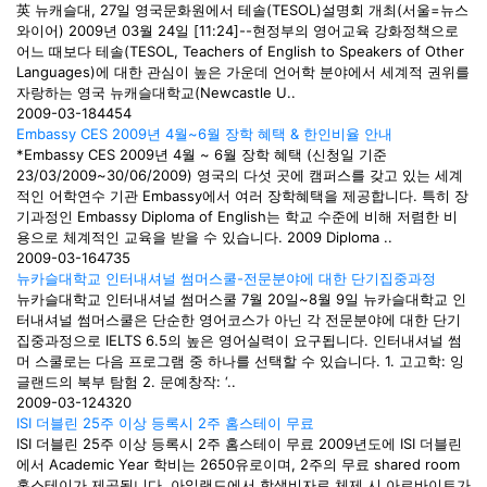
英 뉴캐슬대, 27일 영국문화원에서 테솔(TESOL)설명회 개최(서울=뉴스
와이어) 2009년 03월 24일 [11:24]--현정부의 영어교육 강화정책으로
어느 때보다 테솔(TESOL, Teachers of English to Speakers of Other
Languages)에 대한 관심이 높은 가운데 언어학 분야에서 세계적 권위를
자랑하는 영국 뉴캐슬대학교(Newcastle U..
2009-03-18
4454
Embassy CES 2009년 4월~6월 장학 혜택 & 한인비율 안내
*Embassy CES 2009년 4월 ~ 6월 장학 혜택 (신청일 기준
23/03/2009~30/06/2009) 영국의 다섯 곳에 캠퍼스를 갖고 있는 세계
적인 어학연수 기관 Embassy에서 여러 장학혜택을 제공합니다. 특히 장
기과정인 Embassy Diploma of English는 학교 수준에 비해 저렴한 비
용으로 체계적인 교육을 받을 수 있습니다. 2009 Diploma ..
2009-03-16
4735
뉴카슬대학교 인터내셔널 썸머스쿨-전문분야에 대한 단기집중과정
뉴카슬대학교 인터내셔널 썸머스쿨 7월 20일~8월 9일 뉴카슬대학교 인
터내셔널 썸머스쿨은 단순한 영어코스가 아닌 각 전문분야에 대한 단기
집중과정으로 IELTS 6.5의 높은 영어실력이 요구됩니다. 인터내셔널 썸
머 스쿨로는 다음 프로그램 중 하나를 선택할 수 있습니다. 1. 고고학: 잉
글랜드의 북부 탐험 2. 문예창작: ‘..
2009-03-12
4320
ISI 더블린 25주 이상 등록시 2주 홈스테이 무료
ISI 더블린 25주 이상 등록시 2주 홈스테이 무료 2009년도에 ISI 더블린
에서 Academic Year 학비는 2650유로이며, 2주의 무료 shared room
홈스테이가 제공됩니다. 아일랜드에서 학생비자로 체제 시 아르바이트가