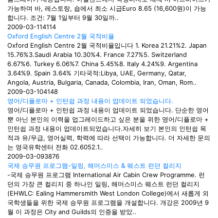
가능하며 바, 레스토랑, 숍에서 최소 시급Euro 8.65 (16,600원)이 가능
합니다. 조건: 7월 1일부터 9월 30일까..
2009-03-11
4114
Oxford English Centre 2월 국적비율
Oxford English Centre 2월 국적비율입니다 1. Korea 21.21%2. Japan
15.76%3.Saudi Arabia 10.30%4. France 7.27%5. Switzerland
6.67%6. Turkey 6.06%7. China 5.45%8. Italy 4.24%9. Argentina
3.64%9. Spain 3.64% 기타국적:Libya, UAE, Germany, Qatar,
Angola, Austria, Bulgaria, Canada, Colombia, Iran, Oman, Rom..
2009-03-10
4148
영어/디플로마 + 인턴쉽 과정 내용이 업데이트 되었습니다.
영어/디플로마 + 인턴쉽 과정 내용이 업데이트 되었습니다. 단순한 영어
뿐 아닌 본인의 이력을 업그레이드하고 싶은 분을 위한 영어/디플로마 +
인턴쉽 과정 내용이 업데이트되었습니다.자세히 보기 본인의 인턴쉽 목
적과 유/무급, 영어실력, 학력에 따라 선택이 가능합니다. 더 자세한 문의
는 영국유학센터 전화 02.6052.1..
2009-03-09
3876
국제 승무원 프로그램-일링, 해머스미스 & 웨스트 런던 컬리지
-국제 승무원 프로그램 International Air Cabin Crew Programme. 런
던의 가장 큰 컬리지 중 하나인 일링, 해머스미스 웨스트 런던 컬리지
(EHWLC: Ealing Hammersmith West London College)에서 새롭게 외
국학생들을 위한 국제 승무원 프로그램을 개설합니다. 개강은 2009년 9
월 이 과정은 City and Guilds의 인증을 받았..