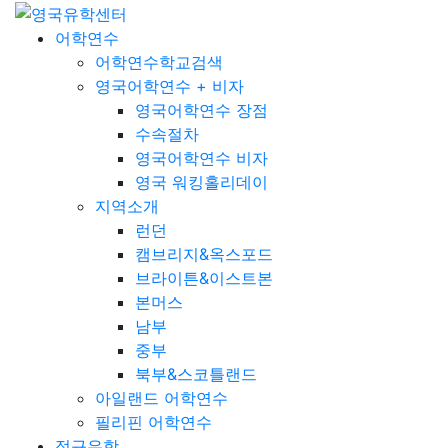
어학연수
어학연수학교검색
영국어학연수 + 비자
영국어학연수 장점
수속절차
영국어학연수 비자
영국 워킹홀리데이
지역소개
런던
캠브리지&옥스포드
브라이튼&이스트본
본머스
남부
중부
북부&스코틀랜드
아일랜드 어학연수
필리핀 어학연수
정규유학