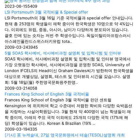
영국 원어민 선생님과 함께 하는 아카데믹 4주 영어 과정
2023-06-15
5409
LSI Portsmouth 3월 국적비율 & Special offer
LSI Portsmouth의 3월 16일 기준 국적비율과 special offer 안내입니다.
현재 총 253명의 학생들이 재학 중이며 한국학생은 10명으로 약 4%입니
다. 이외에도 유럽, 중동, 아시아, 남미가 다양하게 분포되어 있습니다.
괄호 안에 있는 숫자는 저번 주 학생수입니다. 독일이탈리아프랑스러시
아스페인폴란드스위스터키유럽 tota..
2009-03-24
3945
5월 SOAS 학사예비, 석사예비과정 설명회 및 입학시험 및 인터뷰
SOAS 학사예비, 석사예비과정 설명회 및 입학시험 및 인터뷰 영국에서
가장 오랫동안 학사예비, 석사예비과정을 운영한 SOAS, University of
London IFCELS의 Head이신 Graham Davies씨가 방한하여 한국학생을
대상으로 개별상담, 설명회, 테스트 및 인터뷰의 시간을 갖습니다. 설명
회: 5월 18일(월) 주한영국문화원주한영..
2009-03-21
4058
Frances King School of English 3월 국적비율
Frances King School of English 3월 국적비율 런던 센트럴
Kensington 에 위치하며 학교 수준대비 저렴한 학비와 다양한 숙박옵션
을 자랑하는 사설어학원입니다. 3월 현재 약 400명이 넘는 학생들이 재
학 중이며, 아래의 주요 국적 이외에도 25개의 다양한 국적 (17%에 해
당) 학생들이 있습니다. Korean & Brazilian (19% ..
2009-03-19
4335
[기사] 英 뉴캐슬대, 27일 영국문화원에서 테솔(TESOL)설명회 개최