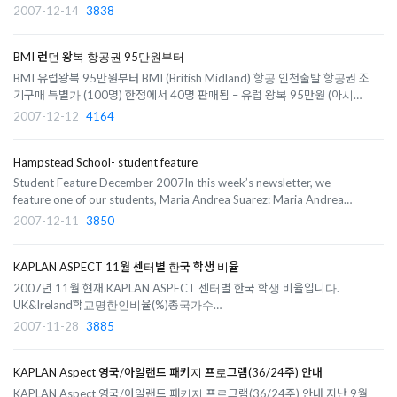
에 위치한 국립대학교로 간호학, 신학, 레저, 관광학으로 발달되어 있으며 특
2007-12-14
3838
히 부설 Language Centre는 안정적인 커리큘럼이 자랑거리로 오랜 EFL
teaching 경력이 있는 선..
BMI 런던 왕복 항공권 95만원부터
BMI 유럽왕복 95만원부터 BMI (British Midland) 항공 인천출발 항공권 조
기구매 특별가 (100명) 한정에서 40명 판매됨 – 유럽 왕복 95만원 (아시아
나 직항 이용) l 판매기간: 2007년 11월 20일~2008년 12월 31일까지l 12
2007-12-12
4164
월 내에 예약, 발권 한정 1st carrier (아시아나 직항 이용)2nd carrier (BMI
이용)판매가 (출..
Hampstead School- student feature
Student Feature December 2007In this week’s newsletter, we
feature one of our students, Maria Andrea Suarez: Maria Andrea
SuarezWhere are you from? I’m from Colombia.How long have you
2007-12-11
3850
been studying at the Hampstead School of English? I’ve been
studying English for six months.What do you do in you..
KAPLAN ASPECT 11월 센터별 한국 학생 비율
2007년 11월 현재 KAPLAN ASPECT 센터별 한국 학생 비율입니다.
UK&Ireland학교명한인비율(%)총국가수
Bournemouth12.5%38Cambridge11.7%27Edinburgh10.0%23London
2007-11-28
3885
Covent Garden14.0%39London Leicester
Square16.0%23Oxford12.5%29Dublin17.7%24 KAPLAN ASPECT 관
KAPLAN Aspect 영국/아일랜드 패키지 프로그램(36/24주) 안내
련 문의는 언제든지 영국유학센터로 주세요.감사합니다.02)..
KAPLAN Aspect 영국/아일랜드 패키지 프로그램(36/24주) 안내 지난 9월