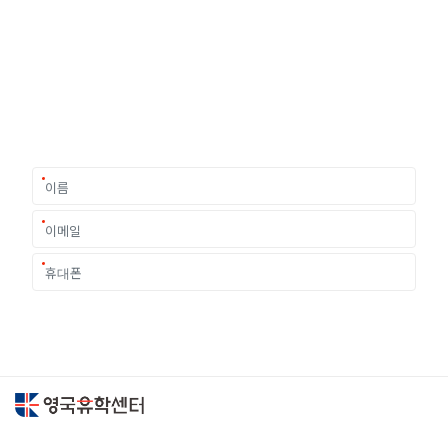
유학상담 쉽게 신청하세요
여러분의 미래가 달린 영국유학, 이제 전문가를 만나보세요.
유학은 인생의 전환점이 될 수 있는 가장 중요한 결정입니다.
이 중유한 결정을 위해 영국유학센터는 고객 개개인의 상황과
요구에 맞춘 개별 유학컨설팅을 제공합니다.