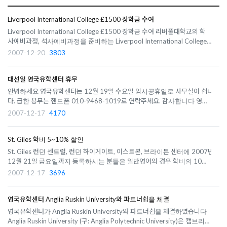
Liverpool International College £1500 장학금 수여
Liverpool International College £1500 장학금 수여 리버풀대학교의 학
사예비과정, 석사예비과정을 준비하는 Liverpool International College 에
2008년 1월 입학으로 Graduate Diploma in Science and Engineering 등
2007-12-20
3803
록하는 학생에게 £1500 장학금이 수여됩니다. 학생들은 acceptance form
과 함께 deposit을 ..
대선일 영국유학센터 휴무
안녕하세요 영국유학센터는 12월 19일 수요일 임시공휴일로 사무실이 쉽니
다. 급한 용무는 핸드폰 010-9468-1019로 연락주세요. 감사합니다 영국유
학센터 드림
2007-12-17
4170
St. Giles 학비 5~10% 할인
St. Giles 런던 센트럴, 런던 하이게이트, 이스트본, 브라이튼 센터에 2007년
12월 21일 금요일까지 등록하시는 분들은 일반영어의 경우 학비의 10%,
International Semester Course (ISC) 과정은 학비의 5%를 할인 받을 수
2007-12-17
3696
있습니다. St. Giles 이스트본의 경우 2008년 1~3월에 신청한 모든 과정에
대해서 학비 5% 할인을 ..
영국유학센터 Anglia Ruskin University와 파트너쉽을 체결
영국유학센터가 Anglia Ruskin University와 파트너쉽을 체결하였습니다
Anglia Ruskin University (구: Anglia Polytechnic University)은 캠브리지