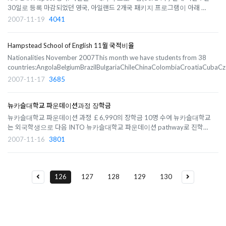
30일로 등록 마감되었던 영국, 아일랜드 2개국 패키지 프로그램이 아래 내용
으로 다시 제공됩니다.영국의 단기학생비자 (Student Visitor Visa)도입으
2007-11-19
4041
로 인해 첫 센터를 영국 내의 학교로 지정하여 2008년 개강조건으로 제공되
니 이 점 참고하세요기존..
Hampstead School of English 11월 국적비율
Nationalities November 2007This month we have students from 38
countries:AngolaBelgiumBrazilBulgariaChileChinaColombiaCroatiaCubaCz
RepublicFranceGeorgiaGermanyGreeceIndiaIranIsraelItalyIvory
2007-11-17
3685
CoastJapanKazakhstanKoreaLithuaniaMexicoPortugalRomaniaRussiaSaud
ArabiaSlovakiaSpainSudanSwedenSwitzerl..
뉴카슬대학교 파운데이션과정 장학금
뉴카슬대학교 파운데이션 과정 ￡6,990의 장학금 10명 수여 뉴카슬대학교
는 외국학생으로 다음 INTO 뉴카슬대학교 파운데이션 pathway로 진학한
학생에게 가능하다. u Foundation pathway in Humanities and Social
2007-11-16
3801
Sciences(비즈니스가 아닌 전공으로 학사 진학시) u Foundation pathway
in Physical Sciences and Engineeri..
126
127
128
129
130