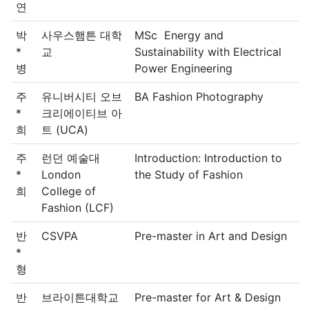
연
박
사우스햄튼 대학
MSc Energy and
*
교
Sustainability with Electrical
병
Power Engineering
주
유니버시티 오브
BA Fashion Photography
*
크리에이티브 아
희
트 (UCA)
주
런던 예술대
Introduction: Introduction to
*
London
the Study of Fashion
희
College of
Fashion (LCF)
반
CSVPA
Pre-master in Art and Design
*
형
반
브라이튼대학교
Pre-master for Art & Design