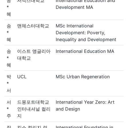
송
서식스대학교
International Education and
*
Development MA
혜
송
맨체스터대학교
MSc International
*
Development: Poverty,
혜
Inequality and Development
송
이스트 앵글리아
International Education MA
*
대학교
혜
박
UCL
MSc Urban Regeneration
*
서
서
드몽포트대학교
International Year Zero: Art
*
인터내셔널 컬리
and Design
주
지
장
킹스 컬리지 런
International Foundation in