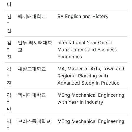
나
김
엑시터대학교
BA English and History
*
진
김
인투 엑시터대학
International Year One in
*
교
Management and Business
진
Economics
김
셰필드대학교
MA, Master of Arts, Town and
*
Regional Planning with
진
Advanced Study in Practice
김
엑시터대학교
MEng Mechanical Engineering
*
with Year in Industry
민
김
브리스톨대학교
MEng Mechanical Engineering
*