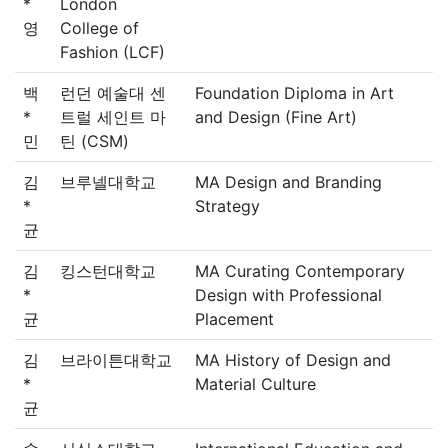
*
London
영
College of
Fashion (LCF)
백
런던 예술대 센
Foundation Diploma in Art
*
트럴 세인트 마
and Design (Fine Art)
민
틴 (CSM)
김
브루넬대학교
MA Design and Branding
*
Strategy
균
김
킹스턴대학교
MA Curating Contemporary
*
Design with Professional
균
Placement
김
브라이튼대학교
MA History of Design and
*
Material Culture
균