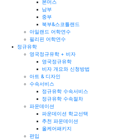
본머스
남부
중부
북부&스코틀랜드
아일랜드 어학연수
필리핀 어학연수
정규유학
영국정규유학 + 비자
영국정규유학
비자 개요와 신청방법
아트 & 디자인
수속서비스
정규유학 수속서비스
정규유학 수속절차
파운데이션
파운데이션 학교선택
추천 파운데이션
올케어패키지
편입