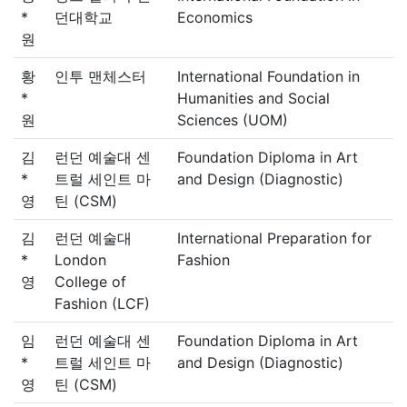
*
던대학교
Economics
원
황
인투 맨체스터
International Foundation in
*
Humanities and Social
원
Sciences (UOM)
김
런던 예술대 센
Foundation Diploma in Art
*
트럴 세인트 마
and Design (Diagnostic)
영
틴 (CSM)
김
런던 예술대
International Preparation for
*
London
Fashion
영
College of
Fashion (LCF)
임
런던 예술대 센
Foundation Diploma in Art
*
트럴 세인트 마
and Design (Diagnostic)
영
틴 (CSM)