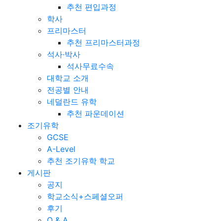
추천 편입과정
학사
프리마스터
추천 프리마스터과정
석사·박사
석사무료수속
대학교 소개
전공별 안내
네덜란드 유학
추천 파운데이션
조기유학
GCSE
A-Level
추천 조기유학 학교
게시판
공지
학교소식+스페셜오퍼
후기
Q & A