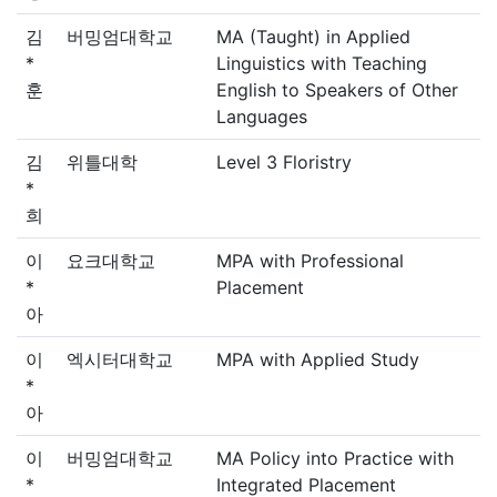
김
버밍엄대학교
MA (Taught) in Applied
*
Linguistics with Teaching
훈
English to Speakers of Other
Languages
김
위틀대학
Level 3 Floristry
*
희
이
요크대학교
MPA with Professional
*
Placement
아
이
엑시터대학교
MPA with Applied Study
*
아
이
버밍엄대학교
MA Policy into Practice with
*
Integrated Placement