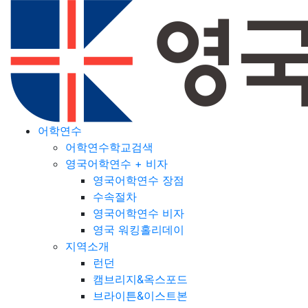
어학연수
어학연수학교검색
영국어학연수 + 비자
영국어학연수 장점
수속절차
영국어학연수 비자
영국 워킹홀리데이
지역소개
런던
캠브리지&옥스포드
브라이튼&이스트본