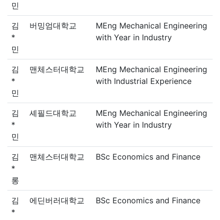
민
김
버밍엄대학교
MEng Mechanical Engineering
*
with Year in Industry
민
김
맨체스터대학교
MEng Mechanical Engineering
*
with Industrial Experience
민
김
셰필드대학교
MEng Mechanical Engineering
*
with Year in Industry
민
김
맨체스터대학교
BSc Economics and Finance
*
롱
김
에딘버러대학교
BSc Economics and Finance
*