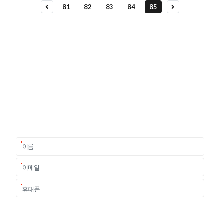
81
82
83
84
85
유학상담 쉽게 신청하세요
여러분의 미래가 달린 영국유학, 이제 전문가를 만나보세요.
유학은 인생의 전환점이 될 수 있는 가장 중요한 결정입니다.
이 중유한 결정을 위해 영국유학센터는 고객 개개인의 상황과
요구에 맞춘 개별 유학컨설팅을 제공합니다.