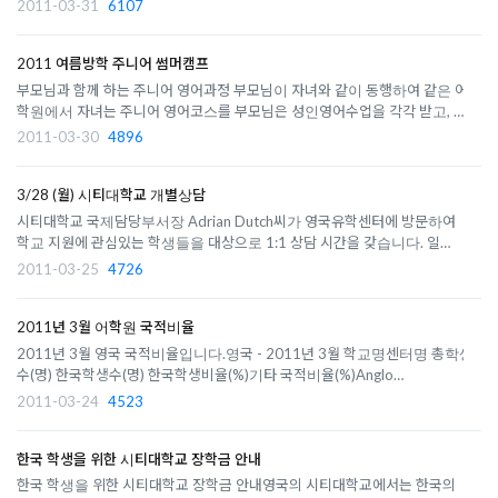
2011-03-31
6107
능했으나, 4월 21일 이후 CAS (입학허가서)를 발행받을때는 반드시 아이엘
츠, 토플, PTE와 같..
2011 여름방학 주니어 썸머캠프
부모님과 함께 하는 주니어 영어과정 부모님이 자녀와 같이 동행하여 같은 어
학원에서 자녀는 주니어 영어코스를 부모님은 성인영어수업을 각각 받고, 같
은 홈스테이에서 지낼 수 있는 과정입니다. 이 학교를 추천합니다- 부모님을
2011-03-30
4896
위한 성인 영어과정과 자녀를 위한 주니어 영어과정을 동시에 수강 가능- 연
령별로 7-10세..
3/28 (월) 시티대학교 개별상담
시티대학교 국제담당부서장 Adrian Dutch씨가 영국유학센터에 방문하여
학교 지원에 관심있는 학생들을 대상으로 1:1 상담 시간을 갖습니다. 일시:
2011년 3월 28일 (월) 오후 4시부터대상: 시티대학교 대학예비, 학사, 석사
2011-03-25
4726
예비과정, 석박사과정에 관심있으신 분, 이미 지원하신 분소요시간: 1인당 약
30분담당자: Adrian ..
2011년 3월 어학원 국적비율
2011년 3월 영국 국적비율입니다.영국 - 2011년 3월 학교명센터명 총학생
수(명) 한국학생수(명) 한국학생비율(%)기타 국적비율(%)Anglo
Continental(11월)Bournemouth3483510%중동 33%, 유럽 23%, 남미
2011-03-24
4523
15%, 대만 3%, 중국 3%, 기타 5% BSC (2월)London
3313611%브라질 15%, 프랑스 9%, 스위스 8%, 콜롬비아 7%,..
한국 학생을 위한 시티대학교 장학금 안내
한국 학생을 위한 시티대학교 장학금 안내영국의 시티대학교에서는 한국의