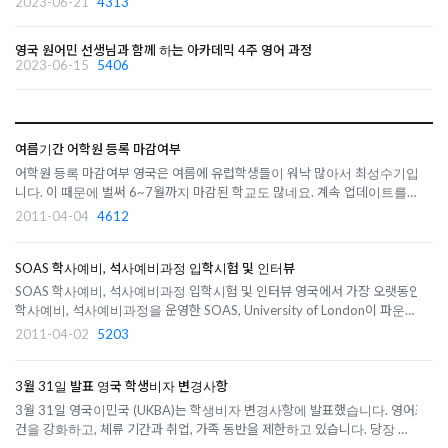
2023-06-21
4313
영국 원어민 선생님과 함께 하는 아카데믹 4주 영어 과정
2023-06-15
5406
여름기간 어학원 등록 마감여부
어학원 등록 마감여부 영국은 여름에 유럽학생들이 워낙 많아서 최성수기입
니다. 이 때문에 벌써 6~7월까지 마감된 학교도 많네요. 계속 업데이트를 하
면서 마감된 학교를 알려드리겠습니다 St. Giles Brighton4월 4일부터 6월
2011-04-04
4612
17일까지 모든 오전, 전일 과정 마감6월 20일부터 7월 8일까지 등록 가능7
월 11일부터 7월 29일..
SOAS 학사예비, 석사예비과정 입학시험 및 인터뷰
SOAS 학사예비, 석사예비과정 입학시험 및 인터뷰 영국에서 가장 오랫동안
학사예비, 석사예비과정을 운영한 SOAS, University of London이 파운데
이션, 석사예비과정 지원한 한국학생을 대상으로 테스트 및 인터뷰의 시간을
2011-04-02
5203
갖습니다. 일시: 6월 2일(목) 오전 9시 30분부터~English Language Test –
09:30 ~ 11:30 E..
3월 31일 발표 영국 학생비자 변경사항
3월 31일 영국이민국 (UKBA)는 학생비자 변경사항에 발표했습니다. 영어조
건을 강화하고, 체류 기간과 취업, 가족 동반을 제한하고 있습니다. 당장 크게
적용되는 부분은 현재로서는 어학연수를 갈 때 학교자체테스트로 평가가 가