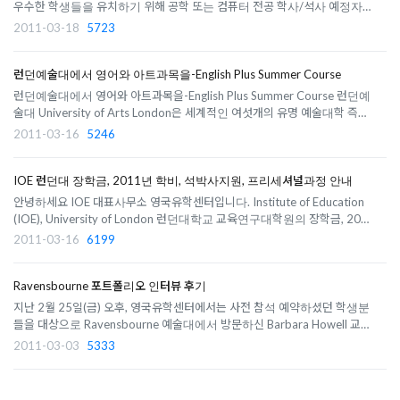
우수한 학생들을 유치하기 위해 공학 또는 컴퓨터 전공 학사/석사 예정자들
을 위한 장학금을 신설하였습니다.영국 유학을 계획하고 있는 한국 학생들이
2011-03-18
5723
수업료의 부담을 조금이라도 덜 수 있는 씨티 런던대학에서 제공하는 장학금
에 관심 있는 분들..
런던예술대에서 영어와 아트과목을-English Plus Summer Course
런던예술대에서 영어와 아트과목을-English Plus Summer Course 런던예
술대 University of Arts London은 세계적인 여섯개의 유명 예술대학 즉
Central Saint Martins, London College of Fashion, Chelsea College of
2011-03-16
5246
Art Design, Camberwell College of Arts, London College of
Communication, Wimbledon College of Art..
IOE 런던대 장학금, 2011년 학비, 석박사지원, 프리세셔널과정 안내
안녕하세요 IOE 대표사무소 영국유학센터입니다. Institute of Education
(IOE), University of London 런던대학교 교육연구대학원의 장학금, 2011
학비, 석박사과정 지원, pre-sessional course에 대해 안내드립니다. IOE 석
2011-03-16
6199
박사과정 지원2011년 10월 입학에 대한 지원은 아직 가능합니다. 영어성적
이 없는 상태에서도 심..
Ravensbourne 포트폴리오 인터뷰 후기
지난 2월 25일(금) 오후, 영국유학센터에서는 사전 참석 예약하셨던 학생분
들을 대상으로 Ravensbourne 예술대에서 방문하신 Barbara Howell 교수
님과 포트폴리오 심사 및 입학 관련 개별 인터뷰를 진행했습니다. 이날 참석
2011-03-03
5333
하신 분들은 Ravensbourne 의 학사/석사 과정들 중 BA Fashion, BA
Fashion 2학년 편입, BA Motion ..