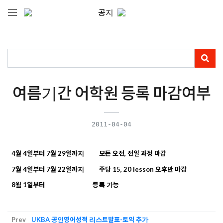
공지
여름기간 어학원 등록 마감여부
2011-04-04
4
월
4
일부터
7
월
29
일까지
모든
오전
,
전일
과정
마감
7
월
4
일부터
7
월
22
일까지
주당
15, 20 lesson
오후반
마감
8
월
1
일부터
등록
가능
Prev
UKBA 공인영어성적 리스트발표-토익 추가