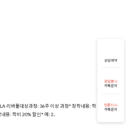
상담예약
강남본사
카톡문의
신촌지사
 리버풀대상과정: 36주 이상 과정° 장학내용: 학
카톡문의
내용: 학비 20% 할인° 예: 2..