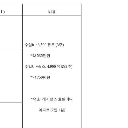
1 )
비용
수업비
: 3,500
유로
(3
주
)
*
약
535
만원
수업비
+
숙소
: 4,900
유로
(3
주
)
*
약
750
만원
*
숙소
:
레지던스 호텔이나
아파트
(2
인
1
실
)