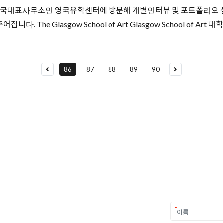
교수님께서 한국대표사무소인 영국유학센터에 방문해 개별인터뷰 및 포트폴리
he Glasgow School of Art Glasgow School of Art
86
87
88
89
90
요