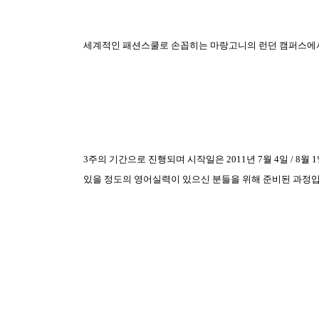
세계적인 패션스쿨로 손꼽히는 마랑고니의 런던 캠퍼스에서
3
주의 기간으로 진행되며 시작일은
2011
년
7
월
4
일
/ 8
월
1
있을 정도의 영어실력이 있으신 분들을 위해 준비된 과정