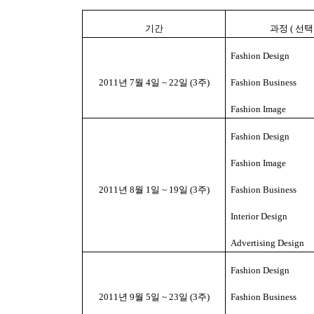
기간
과정
(
선택
Fashion Design
2011
년
7
월
4
일
~ 22
일
(3
주
)
Fashion Business
Fashion Image
Fashion Design
Fashion Image
2011
년
8
월
1
일
~ 19
일
(3
주
)
Fashion Business
Interior Design
Advertising Design
Fashion Design
2011
년
9
월
5
일
~ 23
일
(3
주
)
Fashion Business