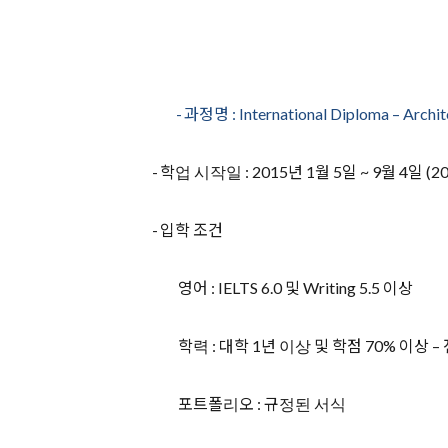
-
과정명
: International Diploma
–
Archit
-
학업 시작일
: 2015
년
1
월
5
일
~ 9
월
4
일
(2
-
입학 조건
영어
: IELTS 6.0
및
Writing 5.5
이상
학력
:
대학
1
년 이상 및 학점
70%
이상 –
포트폴리오
:
규정된 서식