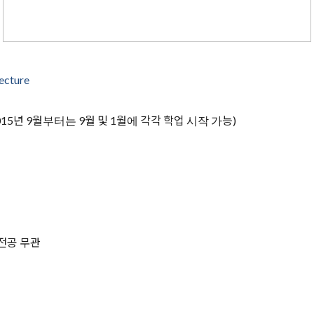
ecture
015
년
9
월부터는
9
월 및
1
월에 각각 학업 시작 가능
)
 전공 무관