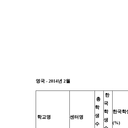
영국 - 2014년 2월
한
총
국
학
학
한국학
생
학교명
센터명
생
(%)
수