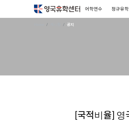
어학연수
정규유학
Home
게시판
공지
[국적비율] 영