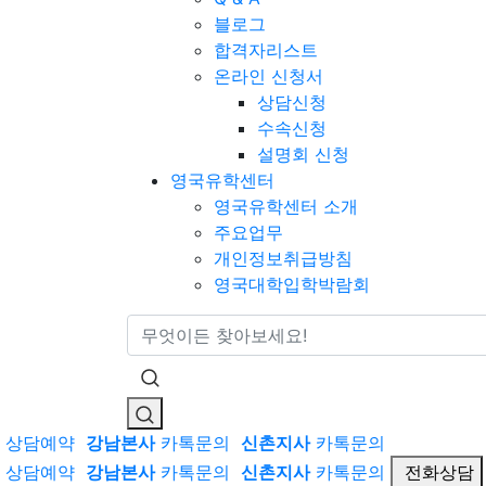
블로그
합격자리스트
온라인 신청서
상담신청
수속신청
설명회 신청
영국유학센터
영국유학센터 소개
주요업무
개인정보취급방침
영국대학입학박람회
통합검색
상담예약
강남본사
카톡문의
신촌지사
카톡문의
상담예약
강남본사
카톡문의
신촌지사
카톡문의
전화상담