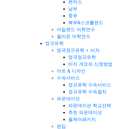
본머스
남부
중부
북부&스코틀랜드
아일랜드 어학연수
필리핀 어학연수
정규유학
영국정규유학 + 비자
영국정규유학
비자 개요와 신청방법
아트 & 디자인
수속서비스
정규유학 수속서비스
정규유학 수속절차
파운데이션
파운데이션 학교선택
추천 파운데이션
올케어패키지
편입