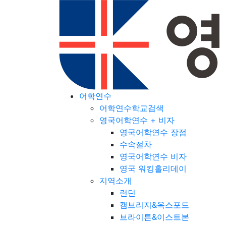
어학연수
어학연수학교검색
영국어학연수 + 비자
영국어학연수 장점
수속절차
영국어학연수 비자
영국 워킹홀리데이
지역소개
런던
캠브리지&옥스포드
브라이튼&이스트본