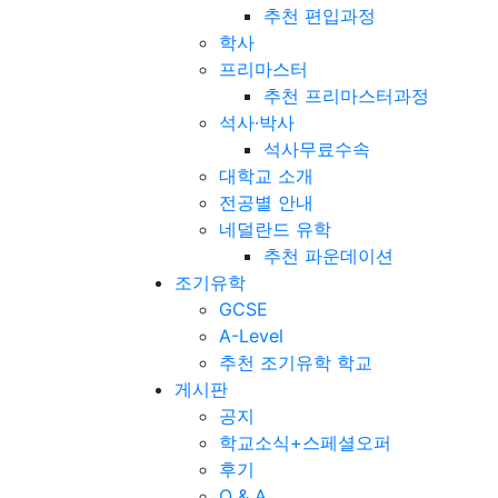
추천 편입과정
학사
프리마스터
추천 프리마스터과정
석사·박사
석사무료수속
대학교 소개
전공별 안내
네덜란드 유학
추천 파운데이션
조기유학
GCSE
A-Level
추천 조기유학 학교
게시판
공지
학교소식+스페셜오퍼
후기
Q & A