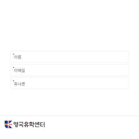
유학상담 쉽게 신청하세요
여러분의 미래가 달린 영국유학, 이제 전문가를 만나보세요.
유학은 인생의 전환점이 될 수 있는 가장 중요한 결정입니다.
이 중유한 결정을 위해 영국유학센터는 고객 개개인의 상황과
요구에 맞춘 개별 유학컨설팅을 제공합니다.