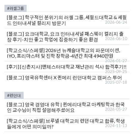
#러셀그룹
[블로그]
학구적인 분위기의 러셀 그룹, 셰필드대학교 & 셰필
2026-06-24
드 인터내셔널 컬리지 방문기
[블로그]
요크대학교, 요크 인터내셔널 패스웨이 컬리지 출
2026-06-10
장 후기-치안 좋고 학업에 집중하기 좋은 환경
[학교소식/스페셜]
2026년 뉴캐슬대학교의 파운데이션,
IYO, 프리마스터 및 진학 장학금-4년간 최대 4940만원
2026-01-27
[후기]
[신촌지사]맨체스터대학교 재난관리 석사 합격후기!!
2025-09-25
[블로그]
영국유학센터 X 퀸메리 런던대학교 캠퍼스 투어
2025-07-18
#런던대
[블로그]
영국 경영대 유학 | 퀸메리대학교 마케팅학과 한국
2026-05-27
인 교수님이 직접 설명해주셨어요
[학교소식/스페셜]
브루넬 대학교의 런던 대학교 합류, 학생
2024-11-13
들에게 어떤 의미일까?