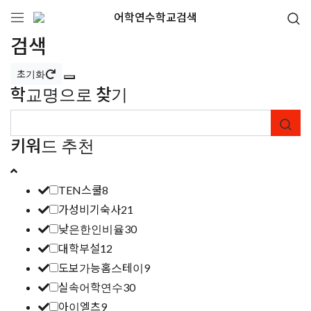
어학연수학교검색
검색
초기화
학교명으로 찾기
키워드 추천
TEN스쿨
8
가성비기숙사
21
낮은한인비율
30
대학부설
12
도보가능홈스테이
9
실속어학연수
30
아이엘츠
9