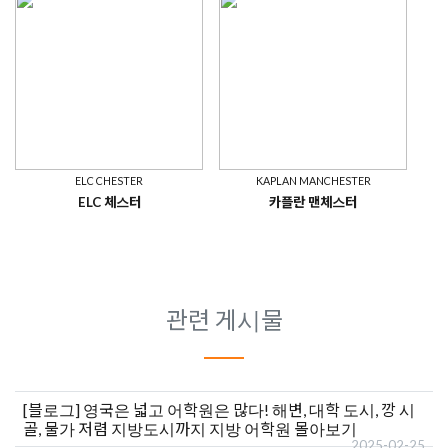
[블로그]
영국은 넓고 어학원은 많다! 해변, 대학 도시, 깡 시
골, 물가 저렴 지방도시까지 지방 어학원 몰아보기
2025-02-25
[학교소식/스페셜]
IH 뉴캐슬, 할인 학비+ 무료 수업
2024-06-18
[학교소식/스페셜]
INTO - 총 8개 학교의 장학금 소식!
2024-05-29
[후기]
IH 뉴카슬 후기: 런던과는 전혀 다른 매력의 뉴캐슬 도
2023-06-09
시, 기숙사, 국적비 모두 너무 만족합니다!
[학교소식/스페셜]
IH 뉴캐슬 어학원 최대 4주 무료수업 제
2023-01-12
공-2023년 11월까지
#낮은 한인비율
[학교소식/스페셜]
벨 BELL 어학원 런던 센터 학비 20%할인
2024-03-13
[학교소식/스페셜]
프란세스킹어학원 학비 20% 할인 프로
2024-01-29
모션
2024-01-04
[공지사항]
✅ 2024년 영국 어학원 국적 비율