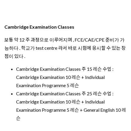
Examination Programme 5
레슨
+ General English 10
레
슨
2026년 비용
학비
정확한 견적 요청하기
주수\시간
15시간
20시간
25시간
8주
£ 2,240
£ 2,480
£ 2,720
₩
₩
₩
4,360,608
4,827,816
5,295,024
12주
£ 3,360
£ 3,720
£ 4,080