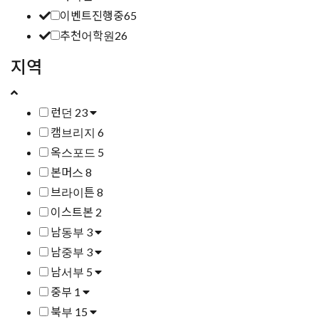
이벤트진행중
65
추천어학원
26
지역
런던
23
캠브리지
6
옥스포드
5
본머스
8
브라이튼
8
이스트본
2
남동부
3
남중부
3
남서부
5
중부
1
북부
15