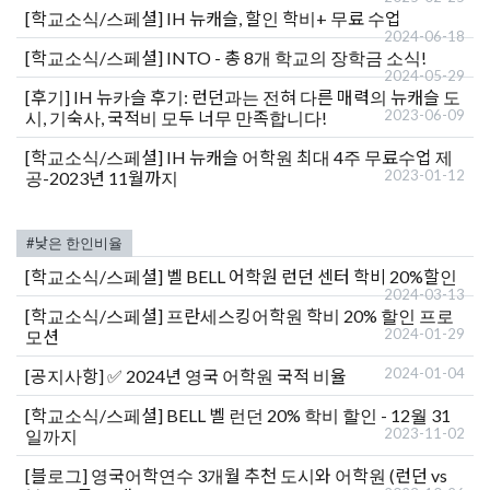
[학교소식/스페셜]
BELL 벨 런던 20% 학비 할인 - 12월 31
2023-11-02
일까지
[블로그]
영국어학연수 3개월 추천 도시와 어학원 (런던 vs
2023-10-26
브라이튼 vs 맨체스터)
#가성비기숙사
[블로그]
영국 어학연수, 여름? 겨울? 시기별 장단점 비교
2026-06-24
[후기]
치체스터 컬리지 어학연수 후기: "유럽으로 어학연수
를 와서 이렇게 자유롭게 다른 국가 여행이 가능한 점이 최고
2025-07-20
인 것 같습니다."
[블로그]
영국 어학연수 고민 중이라면? 코리안 빌리가 선택
2025-07-03
한 맨체스터, 리버풀 NCG 어학원
[후기]
런던의 부티크 어학원, LSE (London School of
2024-09-07
English) 어학연수 후기
[후기]
직장인의 윔블던 스쿨 오브 잉글리쉬 8주 어학연수 후
2024-05-22
기!