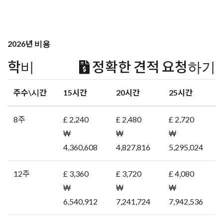
₩
₩
₩
6,540,912
7,241,724
7,942,536
24주
£ 6,480
£ 7,200
£ 8,640
₩
₩
₩
12,614,616
14,016,240
16,819,488
36주
£ 9,360
£ 10,440
£ 11,520
₩
₩
₩
18,221,112
20,323,548
22,425,984
적용환율: £ 1 = ₩ 1,946.70
기타비용
홈스테이
£ 220
기숙사
£ 220
등록비
£ 90
숙소등록비
£ 50