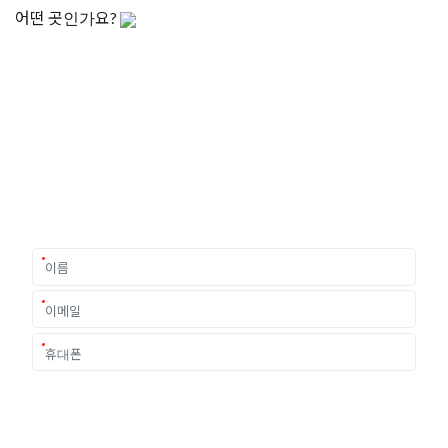
회사소개
개인정보처리방침
대표자 : 윤세연
사업자등록번호 : 371-81-03572
이메일 :
강남본사
서울특별시 강남구 테헤란로 7길 11 한덕빌딩 403호
02-6052-1020
신촌지사
서울특별시 서대문구 신촌로 127 신촌르메이르타운 3차 307호 (창천동)
02-393-1030