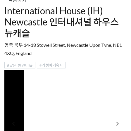
International House (IH)
Newcastle 인터내셔널 하우스
뉴캐슬
영국 북부 14-18 Stowell Street, Newcastle Upon Tyne, NE1
4XQ, England
#낮은 한인비율
#가성비기숙사
학교소개
인터내셔널 하우스(IH) 뉴캐슬은 영국 북부에 위치하고 런던에
서 기차로 약 3시간 정도의 거리에 있다. 1978년 설립 이래 지
금까지도 학생들의 평가가 상위권 학교로 꼽힐 만큼 그 명성을
오랫동안 유지하고 있다.
최대 300명의 학생들이 등록하며 다양한 영어 과정을 제공한