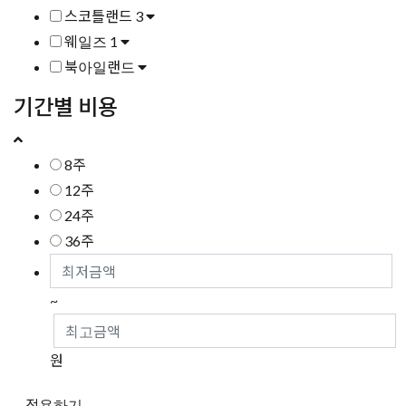
스코틀랜드
3
웨일즈
1
북아일랜드
기간별 비용
8주
12주
24주
36주
~
원
적용하기