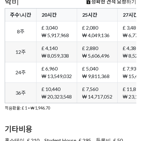
학비
정확한 견적 요청하기
주수\시간
20시간
25시간
27시간
£ 3,040
£ 2,080
£ 3,480
8주
₩ 5,917,968
₩ 4,049,136
₩ 6,774
£ 4,140
£ 2,880
£ 4,380
12주
₩ 8,059,338
₩ 5,606,496
₩ 8,526
£ 6,960
£ 5,040
£ 7,930
24주
₩ 13,549,032
₩ 9,811,368
₩ 15,43
£ 10,440
£ 7,560
£ 11,88
36주
₩ 20,323,548
₩ 14,717,052
₩ 23,12
적용환율: £ 1 = ₩ 1,946.70
기타비용
홈스테이
£ 210
Student House
£ 295
등록비
£ 50