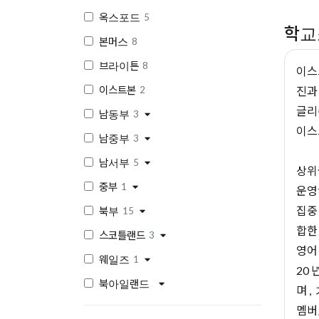
옥스포드
5
학교
본머스
8
브라이튼
8
이스
이스트본
진과
2
글리
남동부
3
이스
남중부
3
남서부
5
상위
중부
1
운영
집중
북부
15
합한
스코틀랜드
3
영어
웨일즈
1
20
북아일랜드
며 
멤버