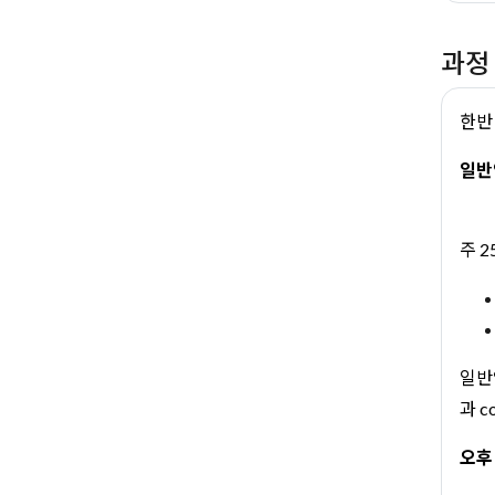
과정
한반 
일반
주 2
일반영
과 c
오후