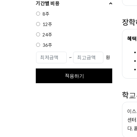
기간별 비용
8주
장학
12주
24주
혜
36주
~
원
적용하기
학교
이스
센터
다.