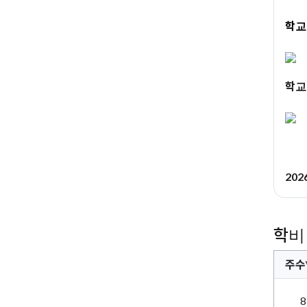
학교
학교
20
학비
주수