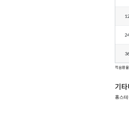
1
2
3
적용환율: £
기타
홈스테