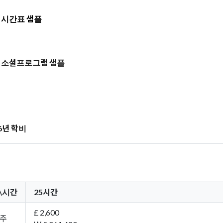
 시간표 샘플
 소셜프로그램 샘플
26년 학비
\시간
25시간
£ 2,600
8주