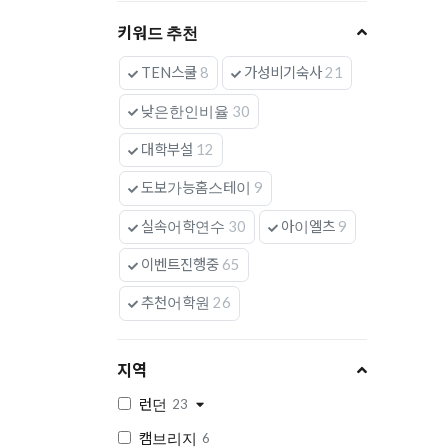
키워드 추천
TEN스쿨
8
가성비기숙사
21
낮은한인비율
30
대학부설
12
도보가능홈스테이
9
실속어학연수
30
아이엘츠
9
이벤트진행중
65
추천어학원
26
지역
런던
23
캠브리지
6