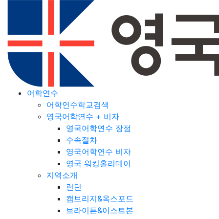
어학연수
어학연수학교검색
영국어학연수 + 비자
영국어학연수 장점
수속절차
영국어학연수 비자
영국 워킹홀리데이
지역소개
런던
캠브리지&옥스포드
브라이튼&이스트본