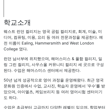
았으며, 아이엘츠, 케임브리지 등 여러 영어시험 센터이기
도 하다.
수업은 초급부터 고급까지 다양한 레벨이 있으며, 학업부터
업무, 일상 생활 등 다양한 목적에 따른 영어실력을 기를 수
잇도록 한다.
학교위치
해머스미스는 런던 서부에 위치한 활기찬 지역으로, 템스강
북쪽 기슭에 자리 잡고 있다. 런던 중심부와 가까우면서도
비교적 여유로운 분위기를 지닌 곳이다. 해머스미스 브리지
는 이 지역의 상징적인 랜드마크로, 빅토리아 시대에 건설
된 아름다운 현수교로 유명하다. 지하철 디스트릭트선과 피
카딜리선, 해머스미스 & 시티선이 교차하는 교통 요충지이
기도 해서 런던 전역으로의 이동이 매우 편리하다.
강변을 따라 늘어선 펍과 레스토랑들은 여유로운 분위기를
자아내며, 킹 스트리트를 중심으로 한 상업 지구에는 다양
한 쇼핑 시설과 식당이 밀집해 있어 현지 주민과 방문객 모