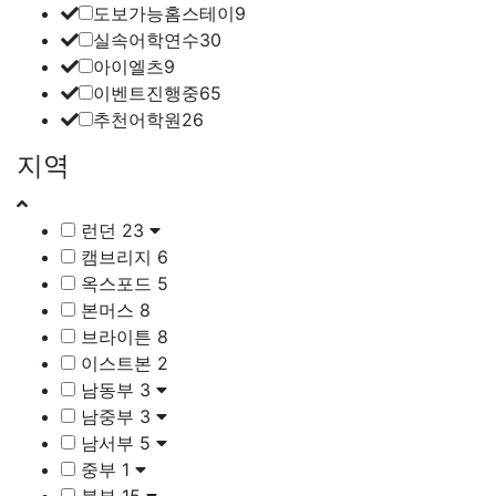
도보가능홈스테이
9
실속어학연수
30
아이엘츠
9
이벤트진행중
65
추천어학원
26
지역
런던
23
캠브리지
6
옥스포드
5
본머스
8
브라이튼
8
이스트본
2
남동부
3
남중부
3
남서부
5
중부
1