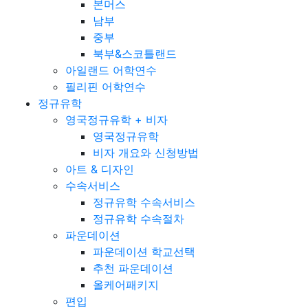
본머스
남부
중부
북부&스코틀랜드
아일랜드 어학연수
필리핀 어학연수
정규유학
영국정규유학 + 비자
영국정규유학
비자 개요와 신청방법
아트 & 디자인
수속서비스
정규유학 수속서비스
정규유학 수속절차
파운데이션
파운데이션 학교선택
추천 파운데이션
올케어패키지
편입