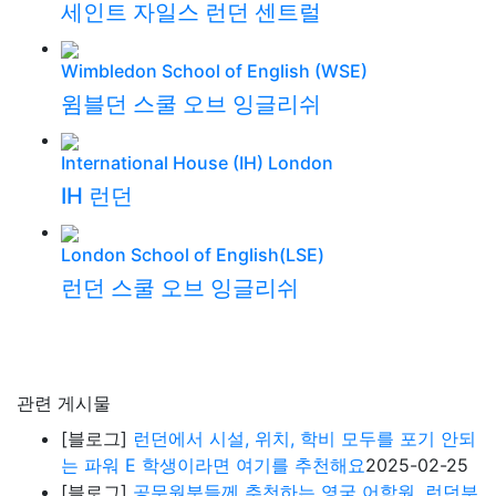
[블로그]
런던에서 시설, 위치, 학비 모두를 포기 안되
는 파워 E 학생이라면 여기를 추천해요
2025-02-25
[블로그]
공무원분들께 추천하는 영국 어학원, 런던부
터 지방까지
2024-11-24
[블로그]
[태어난 김에 영국어학연수 - 8탄] West
London College 방문기
2024-03-08
[후기]
공무원 런던 대학부설 어학연수 후기
2019-
02-08
#낮은 한인비율
[학교소식/스페셜]
벨 BELL 어학원 런던 센터 학비
20%할인
2024-03-13
[학교소식/스페셜]
프란세스킹어학원 학비 20% 할인
프로모션
2024-01-29
[공지사항]
✅ 2024년 영국 어학원 국적 비율
2024-
01-04
[학교소식/스페셜]
BELL 벨 런던 20% 학비 할인 - 12
월 31일까지
2023-11-02