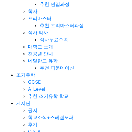
추천 편입과정
학사
프리마스터
추천 프리마스터과정
석사·박사
석사무료수속
대학교 소개
전공별 안내
네덜란드 유학
추천 파운데이션
조기유학
GCSE
A-Level
추천 조기유학 학교
게시판
공지
학교소식+스페셜오퍼
후기
Q & A