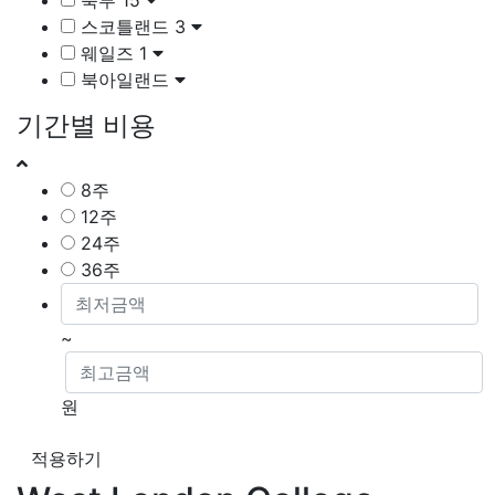
북부
15
스코틀랜드
3
웨일즈
1
북아일랜드
기간별 비용
8주
12주
24주
36주
~
원
적용하기