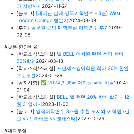
[블로그]
영국어학연수 3개월 추천 도시와 어학원 (런
던 vs 브라이튼 vs 맨체스터)
2023-10-26
#대학부설
[후기]
치체스터 컬리지 어학연수 후기: "유럽으로 어
학연수를 와서 이렇게 자유롭게 다른 국가 여행이 가
능한 점이 최고인 것 같습니다."
2025-07-20
[블로그]
런던 중심지에 있는 대학부설을 찾는다면?
리젠트대학 어학원 방문 후기
2025-02-09
[후기]
공무원 대학부설 어학연수 후기 '영국을 한마
디로 표현한다면 ‘와봐야 안다’
2024-06-12
[후기]
공무원 어학연수 - 치체스터 컬리지 어학 과정
수속후기: 빠른 응답과 처리가 좋았습니다
2023-04-
04
[후기]
공무원 어학연수 본머스앤풀컬리지 후기 : 도
움이 필요할 때 적극적으로 해결해주려는 점이 만족
스럽습니다.
2022-09-20
#실속어학연수
[후기]
런던 어학연수 숙소 홈스테이 후기 | 스태포드