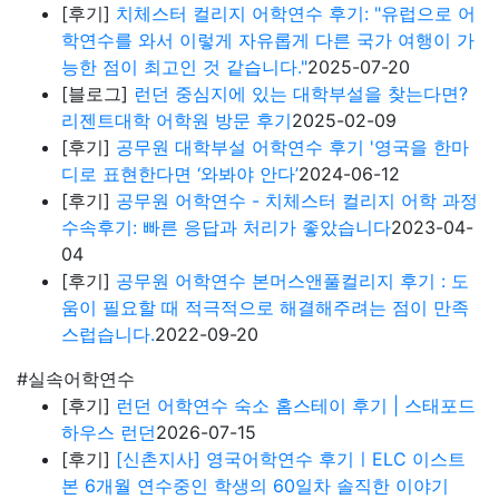
하우스 런던
2026-07-15
[후기]
[신촌지사] 영국어학연수 후기ㅣELC 이스트
본 6개월 연수중인 학생의 60일차 솔직한 이야기
2026-06-29
[블로그]
영국 어학연수, 리즈(Leeds)는 어떨까 — 베
이스워터 리즈 방문 후기
2026-06-06
[학교소식/스페셜]
시간과 생활비를 획기적으로 줄이
는 카플란 속성 프로그램 + 최대 £4,000 장학금 혜
택!
2026-03-12
[후기]
영국 본머스 어학연수 후기｜웨스트본 스쿨 오
브 잉글리시 비용·홈스테이·2026 장기등록 프로모션
2026-02-24
어학연수 수속절차는
어떻게 진행해야 하나요?
어학연수 비자는
어떻게 취득하나요?
영국유학센터는
어떤 곳인가요?
유학상담 쉽게 신청하세요