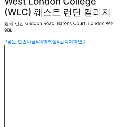
West London College
(WLC) 웨스트 런던 컬리지
영국 런던 Gliddon Road, Barons Court, London W14
9BL
#낮은 한인비율
#대학부설
#실속어학연수
학교소개
웨스트 런던 컬리지는 영국 공립 컬리지로, 회계, 미술, 미
디어, 컴퓨팅, 미용, 요리 등 여러 전문과정을 제공한다. 예
전 이름이 Ealing, Hammersmith and West London
College 였다.
런던 남서부에 위치했으며, 해머스미스 & 풀함 컬리지, 일
링 그린 컬리지, 사우스올 커뮤니티 컬리지 세 곳으로 구성
된다. 수업은 해머스미스 센터에서 제공한다.
50년 넘게 성공적으로 영어 과정을 운영해왔다. 최근 영국
문화원 인증에서 수업, 교사진, 학습자 운영에서 ‘우수’를 받