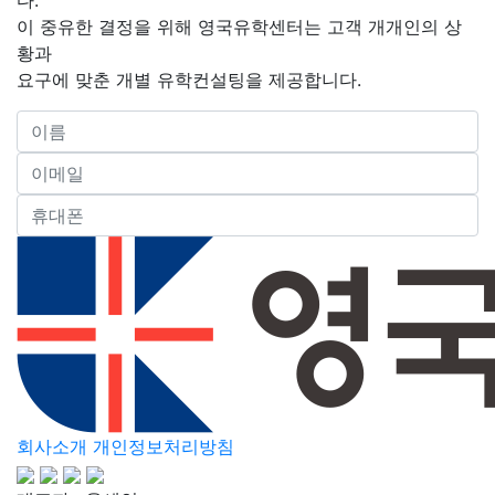
회사소개
개인정보처리방침
대표자 : 윤세연
사업자등록번호 : 371-81-03572
이메일 :
강남본사
서울특별시 강남구 테헤란로 7길 11 한덕빌딩 403호
02-
6052-1020
신촌지사
서울특별시 서대문구 신촌로 127 신촌르메이르타운 3차
307호 (창천동)
02-393-1030
Follow Us