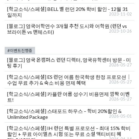
[학교소식/스페셜]
BELL 벨 런던 20% 학비 할인 - 12월 31
2023-11-02
일까지
[블로그]
영국어학연수 3개월 추천 도시와 어학원 (런던 vs
2023-10-26
브라이튼 vs 맨체스터)
#이벤트진행중
[블로그]
영국 온캠퍼스 런던 디렉터, 영국유학센터 방문 - 미
2026-05-27
팅 후기
[학교소식/스페셜]
ES 런던 여름 한국학생 한정 프로모션｜
2026-05-27
수업 무료 추가 & 숙소 비용 면제 혜택
[학교소식/스페셜]
카플란 여름 성수기 비용면제 깜짝 이벤
2026-05-27
트!
[학교소식/스페셜]
스태포드 하우스 – 학비 20%할인 &
2026-05-01
Unlimited Package
[학교소식/스페셜]
IH 런던 특별 프로모션 – 최대 15% 학비
할인 + 무료 아이엘츠 시험 또는 무료 소셜 액티비티 혜
2026-04-14