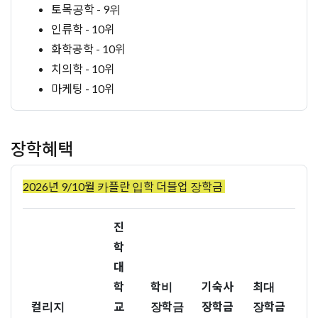
토목공학 - 9위
인류학 - 10위
화학공학 - 10위
치의학 - 10위
마케팅 - 10위
장학혜택
2026년 9/10월 카플란 입학 더블업 장학금
진
학
대
학
학비
기숙사
최대
컬리지
교
장학금
장학금
장학금