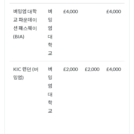
버밍엄 대학
버
£4,000
£4,000
교 파운데이
밍
션 패스웨이
엄
(BIA)
대
학
교
KIC 런던 (버
버
£2,000
£2,000
£4,000
밍엄)
밍
엄
대
학
교