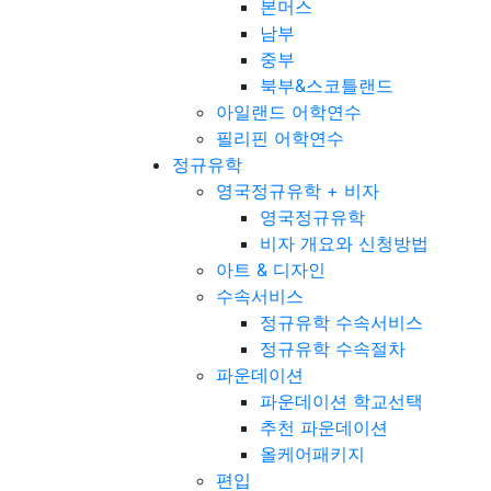
본머스
남부
중부
북부&스코틀랜드
아일랜드 어학연수
필리핀 어학연수
정규유학
영국정규유학 + 비자
영국정규유학
비자 개요와 신청방법
아트 & 디자인
수속서비스
정규유학 수속서비스
정규유학 수속절차
파운데이션
파운데이션 학교선택
추천 파운데이션
올케어패키지
편입