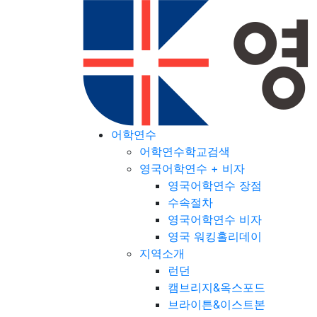
어학연수
어학연수학교검색
영국어학연수 + 비자
영국어학연수 장점
수속절차
영국어학연수 비자
영국 워킹홀리데이
지역소개
런던
캠브리지&옥스포드
브라이튼&이스트본