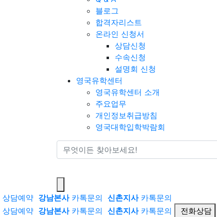
블로그
합격자리스트
온라인 신청서
상담신청
수속신청
설명회 신청
영국유학센터
영국유학센터 소개
주요업무
개인정보취급방침
영국대학입학박람회
통합검색
상담예약
강남본사
카톡문의
신촌지사
카톡문의
상담예약
강남본사
카톡문의
신촌지사
카톡문의
전화상담