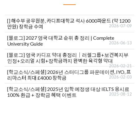
[]
해수부 공무원분, 카디프대학교 석사 6000파운드 (약 1200
2026-07-09
만원) 장학금 수여
[블로그]
2027 영국 대학교 순위 총 정리 | Complete
2026-06-13
University Guide
[블로그]
영국 카디프 약대 총정리｜러셀그룹+보건복지부
인정+오리얼 시험+장학금까지 완벽한 육각형 약대
2026-02-21
[학교소식/스페셜]
2026년 스터디그룹 파운데이션, IYO, 프
2026-02-03
리마스터 최대 £4000 장학금
[학교소식/스페셜]
2025년 입학 예정생 대상 IELTS 응시료
2025-08-12
100% 환급 + 장학금 혜택 이벤트
유학상담 쉽게 신청하세요
여러분의 미래가 달린 영국유학, 이제 전문가를 만나보세요.