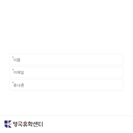
유학상담 쉽게 신청하세요
여러분의 미래가 달린 영국유학, 이제 전문가를 만나보세요.
유학은 인생의 전환점이 될 수 있는 가장 중요한 결정입니다.
이 중유한 결정을 위해 영국유학센터는 고객 개개인의 상황과
요구에 맞춘 개별 유학컨설팅을 제공합니다.