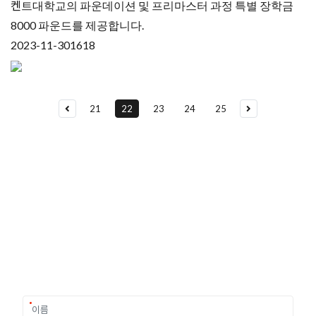
켄트대학교의 파운데이션 및 프리마스터 과정 특별 장학금
8000 파운드를 제공합니다.
2023-11-30
1618
21
22
23
24
25
유학상담 쉽게 신청하세요
여러분의 미래가 달린 영국유학, 이제 전문가를 만나보세요.
유학은 인생의 전환점이 될 수 있는 가장 중요한 결정입니다.
이 중유한 결정을 위해 영국유학센터는 고객 개개인의 상황과
요구에 맞춘 개별 유학컨설팅을 제공합니다.