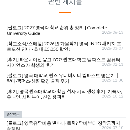
관련 게시물
[블로그]
2027 영국 대학교 순위 총 정리 | Complete
2026-06-13
University Guide
[학교소식/스페셜]
2026년 가을학기 영국 INTO 패키지 프
2026-03-07
로모션 안내 - 최대 £5,050 할인!
[후기]
파운데이션 말고 IYO? 퀸즈대학교 벨파스트 컴퓨터
2026-02-11
사이언스 재학생의 후기
[블로그]
영국 대학교, 퀸즈 유니버시티 벨파스트 방문기｜
2025-12-30
약대·캠퍼스·생활 환경 솔직 후기
[후기]
영국 퀸즈대학교 대학원 석사 시작 생생 후기: 기숙사,
2025-10-12
유니언, 시티 투어, 신입생 파티
#장학금
[블로그]
영국유학비용 얼마나 들까? 학비부터 장학금까지
2026-07-10
총정리