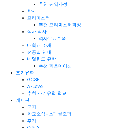
추천 편입과정
학사
프리마스터
추천 프리마스터과정
석사·박사
석사무료수속
대학교 소개
전공별 안내
네덜란드 유학
추천 파운데이션
조기유학
GCSE
A-Level
추천 조기유학 학교
게시판
공지
학교소식+스페셜오퍼
후기
Q & A