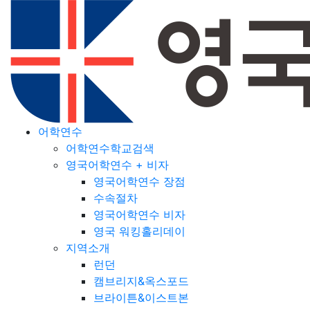
어학연수
어학연수학교검색
영국어학연수 + 비자
영국어학연수 장점
수속절차
영국어학연수 비자
영국 워킹홀리데이
지역소개
런던
캠브리지&옥스포드
브라이튼&이스트본