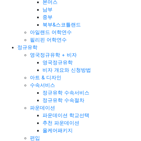
본머스
남부
중부
북부&스코틀랜드
아일랜드 어학연수
필리핀 어학연수
정규유학
영국정규유학 + 비자
영국정규유학
비자 개요와 신청방법
아트 & 디자인
수속서비스
정규유학 수속서비스
정규유학 수속절차
파운데이션
파운데이션 학교선택
추천 파운데이션
올케어패키지
편입