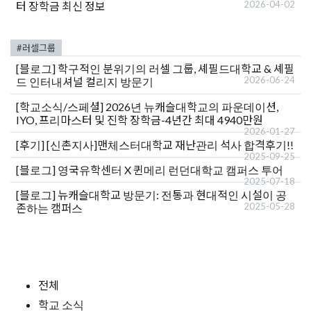
2026-04-02
터 장학금 최신 정보
#러셀그룹
[블로그]
학구적인 분위기의 러셀 그룹, 셰필드대학교 & 셰필
2026-06-24
드 인터내셔널 컬리지 방문기
[학교소식/스페셜]
2026년 뉴캐슬대학교의 파운데이션,
IYO, 프리마스터 및 진학 장학금-4년간 최대 4940만원
2026-01-27
[후기]
[신촌지사]맨체스터대학교 재난관리 석사 합격후기!!
2025-09-25
[블로그]
영국유학센터 X 퀸메리 런던대학교 캠퍼스 투어
2025-07-18
[블로그]
뉴캐슬대학교 방문기: 전통과 현대적인 시설이 공
2025-05-28
존하는 캠퍼스
전체
학교 소식