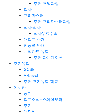
추천 편입과정
학사
프리마스터
추천 프리마스터과정
석사·박사
석사무료수속
대학교 소개
전공별 안내
네덜란드 유학
추천 파운데이션
조기유학
GCSE
A-Level
추천 조기유학 학교
게시판
공지
학교소식+스페셜오퍼
후기
Q & A