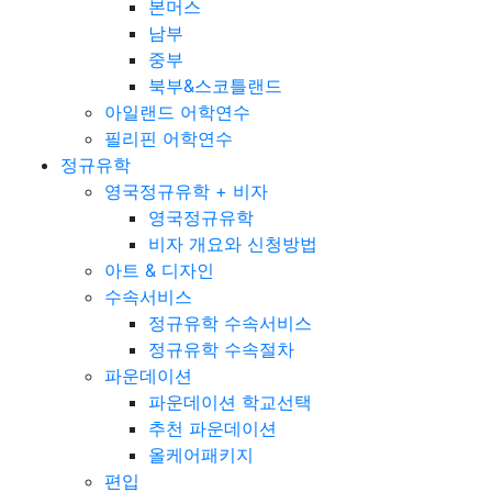
본머스
남부
중부
북부&스코틀랜드
아일랜드 어학연수
필리핀 어학연수
정규유학
영국정규유학 + 비자
영국정규유학
비자 개요와 신청방법
아트 & 디자인
수속서비스
정규유학 수속서비스
정규유학 수속절차
파운데이션
파운데이션 학교선택
추천 파운데이션
올케어패키지
편입