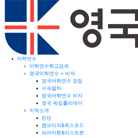
어학연수
어학연수학교검색
영국어학연수 + 비자
영국어학연수 장점
수속절차
영국어학연수 비자
영국 워킹홀리데이
지역소개
런던
캠브리지&옥스포드
브라이튼&이스트본