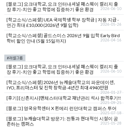
[블로그]
요크대학교, 요크 인터내셔널 패스웨이 컬리지 출
2026-06-10
장 후기-치안 좋고 학업에 집중하기 좋은 환경
[학교소식/스페셜]
UEA 국제학생 학부 장학금 | 자동 지급 ·
2026-05-26
연간 최대 £10,000 (2026년 9월 입학)
[학교소식/스페셜]
골드스미스 2026년 9월 입학 Early Bird
2026-04-16
학비 할인 안내 (5월 15일까지)
#러셀그룹
[블로그]
요크대학교, 요크 인터내셔널 패스웨이 컬리지 출
2026-06-10
장 후기-치안 좋고 학업에 집중하기 좋은 환경
[학교소식/스페셜]
2026년 뉴캐슬대학교의 파운데이션,
IYO, 프리마스터 및 진학 장학금-4년간 최대 4940만원
2026-01-27
[후기]
[신촌지사]맨체스터대학교 재난관리 석사 합격후기!!
2025-09-25
[블로그]
영국유학센터 X 퀸메리 런던대학교 캠퍼스 투어
2025-07-18
[블로그]
뉴캐슬대학교 방문기: 전통과 현대적인 시설이 공
2025-05-28
존하는 캠퍼스