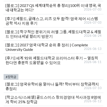
[블로그]
2027 QS 세계대학순위 총 정리|100위 이내 영국, 국
2026-07-03
내 대학교는 어디?
[후기]
셰필드, 글래스고, 리즈 모두 합격! 영국 제어 시스템
2026-07-03
공학 석사 지원 후기
[블로그]
학구적인 분위기의 러셀 그룹, 셰필드대학교 & 셰필
2026-06-24
드 인터내셔널 컬리지 방문기
[블로그]
2027 영국 대학교 순위 총 정리 | Complete
2026-06-13
University Guide
[후기]
세계 92위 셰필드대학교 프리마스터 후기 — 열심히
2026-06-11
한다면 충분히 도움받을 수 있어요
#장학금
[블로그]
영국유학비용 얼마나 들까? 학비부터 장학금까지
2026-07-10
총정리
[학교소식/스페셜]
골드스미스 창의경영대 석사과정 8명에
2026-06-12
게 학비 25% 장학금