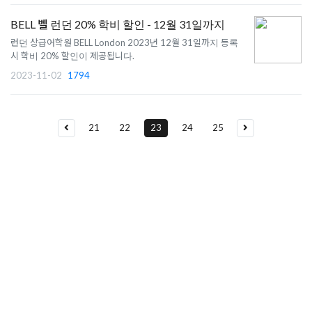
BELL 벨 런던 20% 학비 할인 - 12월 31일까지
런던 상급어학원 BELL London 2023년 12월 31일까지 등록
시 학비 20% 할인이 제공됩니다.
2023-11-02
1794
21
22
23
24
25
유학상담 쉽게 신청하세요
여러분의 미래가 달린 영국유학, 이제 전문가를 만나보세요.
유학은 인생의 전환점이 될 수 있는 가장 중요한 결정입니다.
이 중유한 결정을 위해 영국유학센터는 고객 개개인의 상황과
요구에 맞춘 개별 유학컨설팅을 제공합니다.