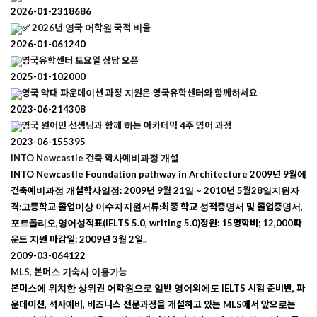
2026-01-23
18686
✅ 2026년 영국 어학원 국적 비율
2026-01-06
1240
영국유학센터 토요일 상담 오픈
2025-01-10
2000
영국 약대 파운데이션 과정 지원은 영국유학센터와 함께하세요
2023-06-21
4308
영국 원어민 선생님과 함께 하는 아카데믹 4주 영어 과정
2023-06-15
5395
INTO Newcastle 건축 학사예비과정 개설
INTO Newcastle Foundation pathway in Architecture 2009년 9월에
건축예비과정 개설학사일정: 2009년 9월 21일 ~ 2010년 5월28일지원자
격:고등학교 졸업이상 이수자지원서류:최종 학교 성적증명서 및 졸업증명서,
포트폴리오,영어성적표(IELTS 5.0, writing 5.0)정원: 15명학비; 12,000파
운드 지원 마감일: 2009년 3월 2일..
2009-03-06
4122
MLS, 본머스 기숙사 이용가능
본머스에 위치한 상위권 어학원으로 일반 영어외에도 IELTS 시험 준비반, 파
운데이션, 석사예비, 비즈니스 전문과정을 개설하고 있는 MLS에서 앞으로는