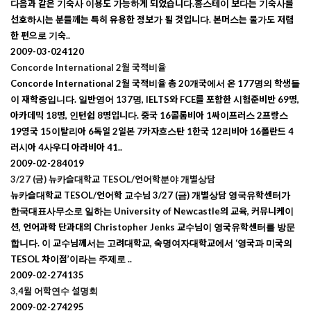
다음과 같은 기숙사 이용도 가능하게 되었습니다.홈스테이 보다는 기숙사를
선호하시는 분들께는 특히 유용한 정보가 될 것입니다. 본머스는 물가도 저렴
한 편으로 기숙..
2009-03-02
4120
Concorde International 2월 국적비율
Concorde International 2월 국적비율 총 20개국에서 온 177명의 학생들
이 재학중입니다. 일반영어 137명, IELTS와 FCE를 포함한 시험준비반 69명,
아카데믹 18명, 인턴쉽 8명입니다. 중국 16콜롬비아 1싸이프러스 2프랑스
19영국 15이탈리아 6독일 2일본 7카자흐스탄 1한국 12리비아 16폴란드 4
러시아 4사우디 아라비아 41..
2009-02-28
4019
3/27 (금) 뉴카슬대학교 TESOL/언어학분야 개별상담
뉴카슬대학교 TESOL/언어학 교수님 3/27 (금) 개별상담 영국유학센터가
한국대표사무소로 일하는 University of Newcastle의 교육, 커뮤니케이
션, 언어과학 단과대의 Christopher Jenks 교수님이 영국유학센터를 방문
합니다. 이 교수님께서는 고려대학교, 숙명여자대학교에서 ‘영국과 미국의
TESOL 차이점’이라는 주제로 ..
2009-02-27
4135
3,4월 어학연수 설명회
2009-02-27
4295