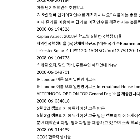
2008-06-20
4184
여름 단기어학연수 추천학교
7~8월 영국 단기어학연수를 계획하시나요? 여름에는 좋은 
이나 휴가를 이용하여 단기로 어학연수를 계획하시는 분들께 
2008-06-19
4526
Kaplan Aspect 2008년 학교별 6월 한국학생 비율
지역한국학생비율 (%)전체학생규모 (명)총 국가 수Bournemouth11.
Leicester Square11.9%120~15045Oxford12.7%
2008-06-10
4773
스페셜 오퍼, 할인 학비, 무료수업 혜택안내-New
2008-06-04
8701
IH London 여름 오후 일반영어코스
IH London 여름 오후 일반영어코스 International H
AFTERNOON OPTION FOR General English를 제
2008-06-03
4818
6월 2일 캠브리지 에듀케이션 그룹 방문
6월 2일 캠브리지 에듀케이션 그룹 방문 캠브리지 에듀케이션 그룹은 영
분야 대학준비과정, 영어과정을 제공하고 있으며 소속 학교는 다음과 같
2008-05-31
4499
GEOS 한국학생비율