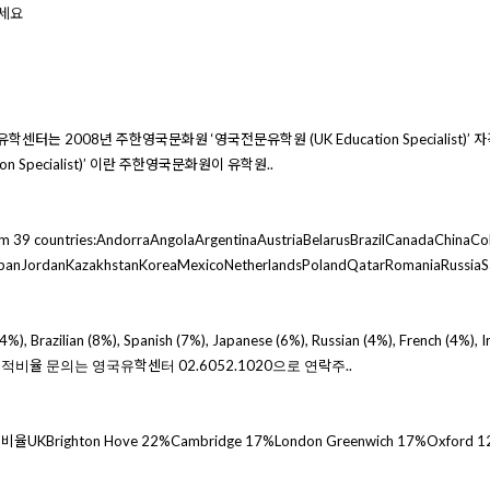
하세요
 2008년 주한영국문화원 ‘영국전문유학원 (UK Education Specialist)’ 자
 Specialist)’ 이란 주한영국문화원이 유학원..
rom 39 countries:AndorraAngolaArgentinaAustriaBelarusBrazilCanadaChinaC
apanJordanKazakhstanKoreaMexicoNetherlandsPolandQatarRomaniaRussiaSau
, Brazilian (8%), Spanish (7%), Japanese (6%), Russian (4%), French (4%
 국적비율 문의는 영국유학센터 02.6052.1020으로 연락주..
ion비율UKBrighton Hove 22%Cambridge 17%London Greenwich 17%O