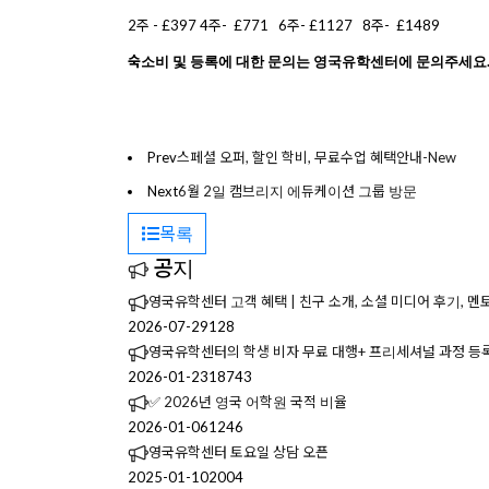
2
주
- £397 4
주
-
£771
6
주
- £1127
8
주
-
£1489
숙소비
및
등록
에
대한
문의는
영국유학센터에
문의주세요
Prev
스페셜 오퍼, 할인 학비, 무료수업 혜택안내-New
Next
6월 2일 캠브리지 에듀케이션 그룹 방문
목록
공지
영국유학센터 고객 혜택 | 친구 소개, 소셜 미디어 후기, 멘
2026-07-29
128
영국유학센터의 학생 비자 무료 대행+ 프리세셔널 과정 등
2026-01-23
18743
✅ 2026년 영국 어학원 국적 비율
2026-01-06
1246
영국유학센터 토요일 상담 오픈
2025-01-10
2004