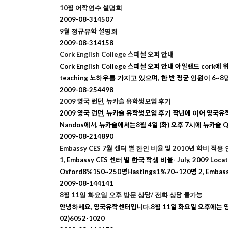
10월 어학연수 설명회
2009-08-31
4507
9월 정규유학 설명회
2009-08-31
4158
Cork English College 스페셜 오퍼 안내
Cork English College 스페셜 오퍼 안내 아일랜드 cork
teaching 노하우를 가지고 있으며, 한 반 평균 인원이 6
2009-08-25
4498
2009 영국 런던, 뉴카슬 유학생모임 후기
2009 영국 런던, 뉴카슬 유학생모임 후기 작년에 이어 영국
Nandos에서, 뉴카슬에서는8월 4일 (화) 오후 7시에 뉴카슬 Qu
2009-08-21
4890
Embassy CES 7월 센터 별 한인 비율 및 2010년 학비 적용
1, Embassy CES 센터 별 한국 학생 비율- July, 2009 
Oxford8%150~250명Hastings1%70~120명 2, Em
2009-08-14
4141
8월 11일 화요일 오후 방문 상담/ 전화 상담 불가능
안녕하세요, 영국유학센터입니다.8월 11일 화요일 오후에는 
02)6052-1020