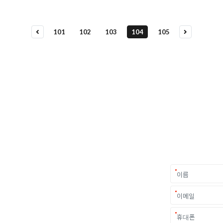
101
102
103
104
105
요
가를 만나보세요.
중요한 결정입니다.
객 개개인의 상황과