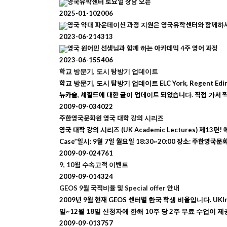
영국유학센터 토요일 상담 오픈
2025-01-10
2006
영국 약대 파운데이션 과정 지원은 영국유학센터와 함께하
2023-06-21
4313
영국 원어민 선생님과 함께 하는 아카데믹 4주 영어 과정
2023-06-15
5406
학교 방문기, 도시 탐방기 업데이트
학교 방문기, 도시 탐방기 업데이트 ELC York, Regent Edinburgh,
뉴카슬, 셰필드에 대한 글이 업데이트 되었습니다. 직접 가서 찍은
2009-09-03
4022
주한영국문화원 영국 대학 강의 시리즈
영국 대학 강의 시리즈 (UK Academic Lectures) 제13편! 에
Case”일시: 9월 7일 월요일 18:30~20:00 장소: 주한
2009-09-02
4761
9, 10월 수속고객 이벤트
2009-09-01
4324
GEOS 9월 국적비율 및 Special offer 안내
2009년 9월 현재 GEOS 센터별 한국 학생 비율입니다. UKIre
일~12월 18일 신청자에 한해 10주 당 2주 무료 수업이 제공됩니다
2009-09-01
3757