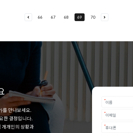
66
67
68
69
70
요
가를 만나보세요.
중요한 결정입니다.
객 개개인의 상황과