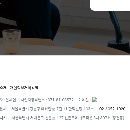
.
소개
개인정보처리방침
자 : 윤세연
사업자등록번호 : 371-81-03572
이메일 :
본사
서울특별시 강남구 테헤란로 7길 11 한덕빌딩 403호
02-6052-1020
지사
서울특별시 서대문구 신촌로 127 신촌르메이르타운 3차 307호 (창천동)