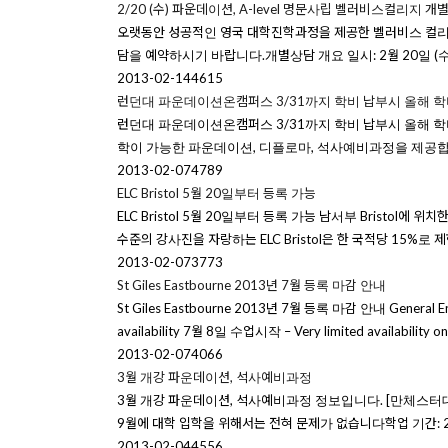
2/20 (수) 파운데이션, A-level 명문사립 벨러비스컬리지 개
오랫동안 성공적인 영국 대학진학과정을 제공한 벨러비스 컬리지
담을 예약하시기 바랍니다.개별상담 개요 일시: 2월 20일 (수)
2013-02-14
4615
런던대 파운데이션온캠퍼스 3/31까지 학비 납부시 올해 
런던대 파운데이션온캠퍼스 3/31까지 학비 납부시 올해 
학이 가능한 파운데이션, 디플로마, 석사예비과정을 제공합니
2013-02-07
4789
ELC Bristol 5월 20일부터 등록 가능
ELC Bristol 5월 20일부터 등록 가능 남서부 Bristol에 위
수준의 강사진을 자랑하는 ELC Bristol은 한 국적당 15%로 제한합
2013-02-07
3773
St Giles Eastbourne 2013년 7월 등록 마감 안내
St Giles Eastbourne 2013년 7월 등록 마감 안내 General Engl
availability 7월 8일 수업시작 – Very limited availability on 
2013-02-07
4066
3월 개강 파운데이션, 석사예비과정
3월 개강 파운데이션, 석사예비과정 정보입니다. [만체스터대학교 자료사
9월에 대학 입학을 위해서는 전혀 문제가 없습니다학업 기간: 2013
2013-02-04
4556