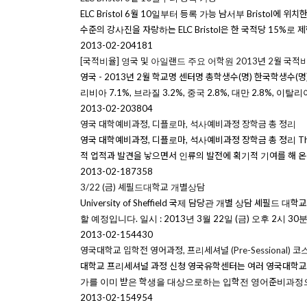
ELC Bristol 6월 10일부터 등록 가능 남서부 Bristol에 위
수준의 강사진을 자랑하는 ELC Bristol은 한 국적당 15%로 제한
2013-02-20
4181
[국적비율] 영국 및 아일랜드 주요 어학원 2013년 2월 국적
영국 - 2013년 2월 학교명 센터명 총학생수(명) 한국학생수(명) 한국학
리비아 7.1%, 브라질 3.2%, 중국 2.8%, 대만 2.8%, 이탈리
2013-02-20
3804
영국 대학예비과정, 디플로마, 석사예비과정 장학금 총 정리
영국 대학예비과정, 디플로마, 석사예비과정 장학금 총 정리 The Un
적 업적과 발견을 낳으면서 인류의 발전에 획기적 기여를 해 온
2013-02-18
7358
3/22 (금) 셰필드대학교 개별상담
University of Sheffield 국제 담당관 개별 상담
할 예정입니다. 일시 : 2013년 3월 22일 (금) 오후 2시 
2013-02-15
4430
영국대학교 입학전 영어과정, 프리세셔널 (Pre-Sessional) 코
대학교 프리세셔널 과정 신청 영국유학센터는 여러 영국대학교의 한국대
가를 이미 받은 학생을 대상으로하는 입학전 영어준비과정으로
2013-02-15
4954