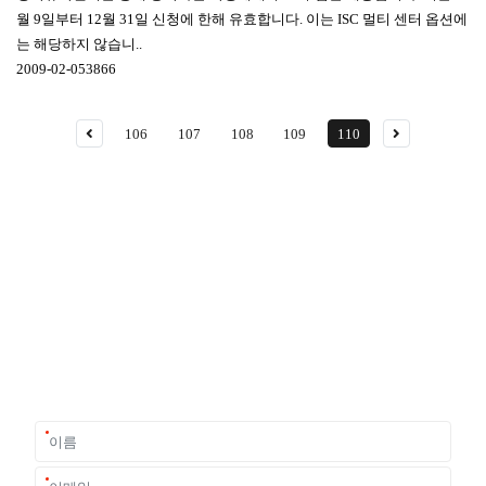
월 9일부터 12월 31일 신청에 한해 유효합니다. 이는 ISC 멀티 센터 옵션에
는 해당하지 않습니..
2009-02-05
3866
106
107
108
109
110
유학상담 쉽게 신청하세요
여러분의 미래가 달린 영국유학, 이제 전문가를 만나보세요.
유학은 인생의 전환점이 될 수 있는 가장 중요한 결정입니다.
이 중유한 결정을 위해 영국유학센터는 고객 개개인의 상황과
요구에 맞춘 개별 유학컨설팅을 제공합니다.