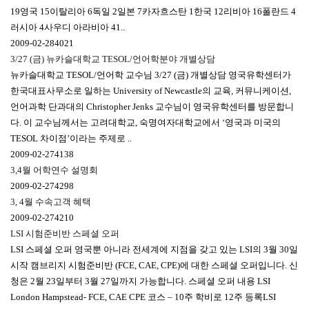
19영국 15이탈리아 6독일 2일본 7카자흐스탄 1한국 12리비아 16폴란드 4
러시아 4사우디 아라비아 41..
2009-02-28
4021
3/27 (금) 뉴카슬대학교 TESOL/언어학분야 개별상담
뉴카슬대학교 TESOL/언어학 교수님 3/27 (금) 개별상담 영국유학센터가
한국대표사무소로 일하는 University of Newcastle의 교육, 커뮤니케이션,
언어과학 단과대의 Christopher Jenks 교수님이 영국유학센터를 방문합니
다. 이 교수님께서는 고려대학교, 숙명여자대학교에서 ‘영국과 미국의
TESOL 차이점’이라는 주제로 ..
2009-02-27
4138
3,4월 어학연수 설명회
2009-02-27
4298
3, 4월 수속고객 혜택
2009-02-27
4210
LSI 시험준비반 스페셜 오퍼
LSI 스페셜 오퍼 영국뿐 아니라 전세계에 지점을 갖고 있는 LSI의 3월 30일
시작 캠브리지 시험준비반 (FCE, CAE, CPE)에 대한 스페셜 오퍼입니다. 신
청은 2월 23일부터 3월 27일까지 가능합니다. 스페셜 오퍼 내용 LSI
London Hampstead- FCE, CAE CPE 코스 – 10주 학비로 12주 등록LSI