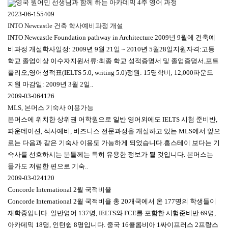
영국 원어민 선생님과 함께 하는 아카데믹 4주 영어 과정
2023-06-15
5409
INTO Newcastle 건축 학사예비과정 개설
INTO Newcastle Foundation pathway in Architecture 2009년 9월에 건축예
비과정 개설학사일정: 2009년 9월 21일 ~ 2010년 5월28일지원자격:고등
학교 졸업이상 이수자지원서류:최종 학교 성적증명서 및 졸업증명서,포트
폴리오,영어성적표(IELTS 5.0, writing 5.0)정원: 15명학비; 12,000파운드
지원 마감일: 2009년 3월 2일..
2009-03-06
4126
MLS, 본머스 기숙사 이용가능
본머스에 위치한 상위권 어학원으로 일반 영어외에도 IELTS 시험 준비반,
파운데이션, 석사예비, 비즈니스 전문과정을 개설하고 있는 MLS에서 앞으
로는 다음과 같은 기숙사 이용도 가능하게 되었습니다.홈스테이 보다는 기
숙사를 선호하시는 분들께는 특히 유용한 정보가 될 것입니다. 본머스는
물가도 저렴한 편으로 기숙..
2009-03-02
4120
Concorde International 2월 국적비율
Concorde International 2월 국적비율 총 20개국에서 온 177명의 학생들이
재학중입니다. 일반영어 137명, IELTS와 FCE를 포함한 시험준비반 69명,
아카데믹 18명, 인턴쉽 8명입니다. 중국 16콜롬비아 1싸이프러스 2프랑스