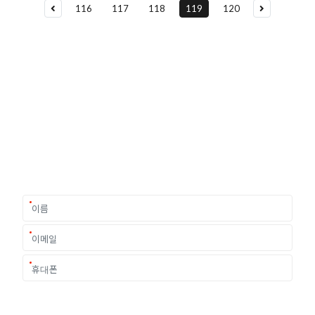
116
117
118
119
120
유학상담 쉽게 신청하세요
여러분의 미래가 달린 영국유학, 이제 전문가를 만나보세요.
유학은 인생의 전환점이 될 수 있는 가장 중요한 결정입니다.
이 중유한 결정을 위해 영국유학센터는 고객 개개인의 상황과
요구에 맞춘 개별 유학컨설팅을 제공합니다.