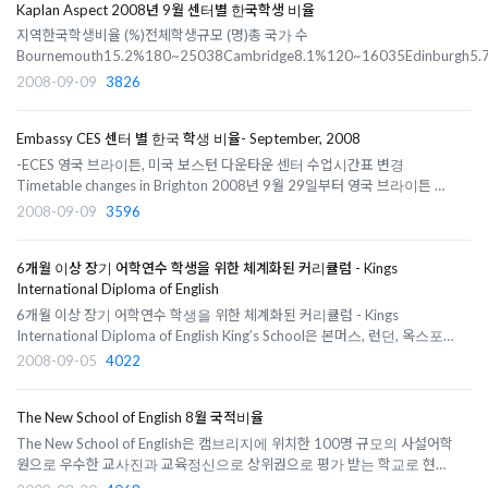
Kaplan Aspect 2008년 9월 센터별 한국학생 비율
지역한국학생비율 (%)전체학생규모 (명)총 국가 수
Bournemouth15.2%180~25038Cambridge8.1%120~16035Edinburgh5
Covent Garden10.4%150~23049London Leicester
2008-09-09
3826
Square19.7%120~15041Oxford12.9%120~16035Dublin13.1%200~2503
교에 대한 문의는 영국유학센터로 연락주세요02)6052-1020
Embassy CES 센터 별 한국 학생 비율- September, 2008
-ECES 영국 브라이튼, 미국 보스턴 다운타운 센터 수업시간표 변경
Timetable changes in Brighton 2008년 9월 29일부터 영국 브라이튼 센
터에서는 장기, 일반 과정의 모든 학급의 시간표를 오전 오후로 변경 하여 운
2008-09-09
3596
영 됩니다. 모든 학급의 학생들이 월, 수, 금 그리고 화, 목으로 나누어 집중 과
정 (Intensive) 과정의 경..
6개월 이상 장기 어학연수 학생을 위한 체계화된 커리큘럼 - Kings
International Diploma of English
6개월 이상 장기 어학연수 학생을 위한 체계화된 커리큘럼 - Kings
International Diploma of English King’s School은 본머스, 런던, 옥스포드
세 곳에 센터를 갖고 있는 상위권 영어학교로 이번 2008년 9월, 6개월 이상
2008-09-05
4022
장기 어학연수 학생을 위한 프로그램인 International Diploma of English
과정을 런칭 했다. 장기..
The New School of English 8월 국적비율
The New School of English은 캠브리지에 위치한 100명 규모의 사설어학
원으로 우수한 교사진과 교육정신으로 상위권으로 평가 받는 학교로 현재 약
85명의 학생들이 공부하고 있습니다. 여름시즌에는 학생 국적 변동률이 크