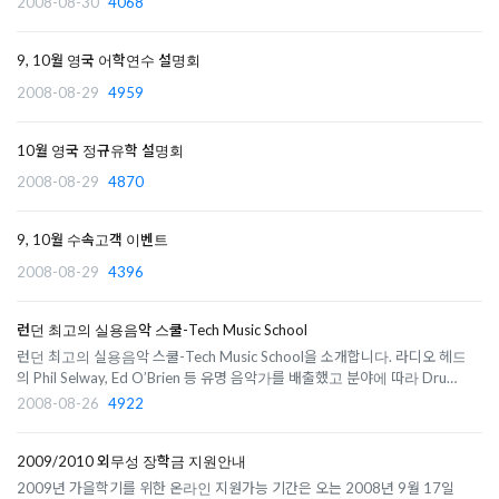
2008-08-30
4068
지만 주요 국적은 아래와 같습니다. Italian 20명Spanish 12명Chinese 10
명Korean 10명French 5명S..
9, 10월 영국 어학연수 설명회
2008-08-29
4959
10월 영국 정규유학 설명회
2008-08-29
4870
9, 10월 수속고객 이벤트
2008-08-29
4396
런던 최고의 실용음악 스쿨-Tech Music School
런던 최고의 실용음악 스쿨-Tech Music School을 소개합니다. 라디오 헤드
의 Phil Selway, Ed O’Brien 등 유명 음악가를 배출했고 분야에 따라 Drum,
Vocal, Guitar, Key board로 나누어집니다. 학교 홈페이지
2008-08-26
4922
www.techmusicschools.co.uk Tech Music School 신청 및 지원은 영국유
학센터 전화 02.6052.1020으로 문의주세요..
2009/2010 외무성 장학금 지원안내
2009년 가을학기를 위한 온라인 지원가능 기간은 오는 2008년 9월 17일