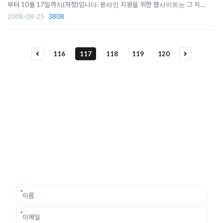
부터 10월 17일까지(자정)입니다. 온라인 지원을 위한 웹사이트는 그 지원
기간 동안만 접속이 가능하며, 지원기간 동안에는 언제라도 수정이 가능하니
2008-08-25
3808
본인이 만드시는 이용자 ID 및 비밀번호를 잘 관리해 주십시오. 본인이 만든
ID와 비밀번호를 잊어..
116
117
118
119
120
유학상담 쉽게 신청하세요
여러분의 미래가 달린 영국유학, 이제 전문가를 만나보세요.
유학은 인생의 전환점이 될 수 있는 가장 중요한 결정입니다.
이 중유한 결정을 위해 영국유학센터는 고객 개개인의 상황과
요구에 맞춘 개별 유학컨설팅을 제공합니다.