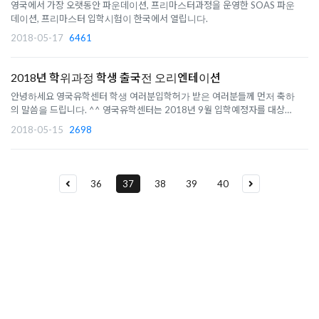
영국에서 가장 오랫동안 파운데이션, 프리마스터과정을 운영한 SOAS 파운
데이션, 프리마스터 입학시험이 한국에서 열립니다.
2018-05-17
6461
2018년 학위과정 학생 출국전 오리엔테이션
안녕하세요 영국유학센터 학생 여러분입학허가 받은 여러분들께 먼저 축하
의 말씀을 드립니다. ^^ 영국유학센터는 2018년 9월 입학예정자를 대상으
로 출국 전 오리엔테이션을 실시합니다.일정: 5월 23일 (수) 오후 4시6월 9
2018-05-15
2698
일 (토) 오전 11시6월 20일 (수) 오후 4시7월 7일 (토) 오전 11시7월18일
(수) 오후 4시 장소: 영국..
36
37
38
39
40
유학상담 쉽게 신청하세요
여러분의 미래가 달린 영국유학, 이제 전문가를 만나보세요.
유학은 인생의 전환점이 될 수 있는 가장 중요한 결정입니다.