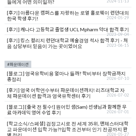
2024-11-13
들에게 어떤 의미일까?
[후기]
아름다운 캠퍼스를 자랑하는 로열 홀로웨이 런던대의
2024-05-29
한국 학생 후기!
[후기]
캐나다 고등학교 졸업생 UCL Mpharm 약대 합격 후기
2023-09-04
[후기]
킹스 컬리지 런던대학교 예술경영 석사 합격 후기 - 처
2023-06-15
음 상담부터 믿음이 가는 곳이었어요
#파운데이션
[블로그]
영국유학비용 얼마나 들까? 학비부터 장학금까지
2026-07-10
총정리
[후기]
영국 어학연수부터 파운데이션까지! 리즈대학교 자
2026-07-02
체 파운데이션 합격과 영국유학센터 후기
[블로그]
[출국 전 필수!] 원어민 샘(Sam) 선생님과 함께한 무
2026-07-01
료 아카데믹 영어 수업 후기
[학교소식/스페셜]
검정고시로 전 세계 35위, 맨체스터대학
교 파운데이션 입학 가능?!입학 조건부터 인기 전공까지 완
2026-05-27
벽 정리