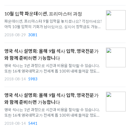
는 게시판에 남겨주세요▶상담신청하기 새 주소: 서울특별시 강
남구 테헤란로 7길 11 한덕빌딩 403호입니다.네이버 지도 링
크http://na..
10월 입학 파운데이션, 프리마스터 과정
파운데이션, 프리마스터 9월 입학을 놓치셨나요? 걱정마세요!
아직 10월 입학의 기회가 남아있어요. 심지어 장학금도 가능합
니다. 랑카스터대학교: 10월 1일 개강 - 최대 3500파운드 장학
2018-08-29
3081
금 가능 ★ - 영국 톱10 대학교 - 회계, 금융, 경영학, 기계공학,
미디어, 수학 영국 톱 10 코벤트리 런던 캠퍼스, 마랑고니 예비
과정..
영국 석사 설명회: 올해 9월 석사 입학, 영국전문가
와 함께 준비하면 가능합니다
영국 석사는 1년 과정으로 시간과 비용을 절약할 수 있습니다.
또한 16개 영국대학교가 전세계 톱 100위 내에 들어갈 정도록
전체적인 대학교 수준이 높습니다. 대부분의 학과가 GRE,
2018-08-14
5983
GMAT이 필요 없고, 1년 학비는 약 2000-3000만원 정도입니
다. 1년 간의 투자로 자기 개발의 기회를 만들어보세요 영국 대
부분의 대학/학과..
영국 석사 설명회: 올해 9월 석사 입학, 영국전문가
와 함께 준비하면 가능합니다
영국 석사는 1년 과정으로 시간과 비용을 절약할 수 있습니다.
또한 16개 영국대학교가 전세계 톱 100위 내에 들어갈 정도록
전체적인 대학교 수준이 높습니다. 대부분의 학과가 GRE,
2018-08-14
5441
GMAT이 필요 없고, 1년 학비는 약 2000-3000만원 정도입니