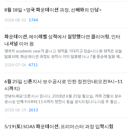
다. 1년 간의 투자로 자기 개발의 기회를 만들어보세요 영국 대
부분의 대학/학과..
8월 18일 <영국 파운데이션 과정, 선배와의 만남>
2018-08-02
5744
파운데이션, 에이레벨 성적에서 실망했다면 클리어링, 인터
내셔널 이어 원
영국의 academic year가 끝나고 성적을 기다리고 있습니다.IB 성적은 오늘
발표되며, 파운데이션 과정도 성적이 이미 발표됐거나 7월 중순에 발표 예정
입니다. 에이레벨은 성적이 8월에 발표되죠.목표한 성적을 받은 학생들은 원
2018-07-06
4711
하는 대학으로 진학을 하겠지만 그렇지 못한 경우에는 대안을 서둘러 찾아야
할것입니다. 에이..
6월 25일 신촌지사 보수공사로 인한 정전안내(오전9시~11
시까지)
안녕하세요!신촌지사 입니다. 2018년 6월 25일 월요일, 저희 건물의 보수
공사로 인해 9시부터 11시까지 정전이 됨을 공지드립니다.다음 주 월요일에
방문 상담을 희망하시는 분들은 오후 시간에 보다 쾌적한 상담이 가능한 점
2018-06-19
2613
안내드리며 업무 처리가 오전 시간에 다소 지연될 수 있음을 미리 안내드립니
다.보다 쾌적하고 ..
5/19 (토) SOAS 파운데이션, 프리마스터 과정 입학시험