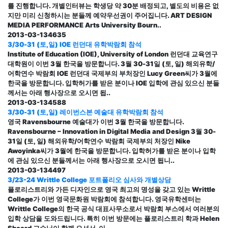
를 진행합니다. 개별인터뷰는 학생당 약 30분 배정되고, 별도의 비용은 없
지만 미리 신청하시는 분들께 예약우선권이 주어집니다. ART DESIGN
MEDIA PERFORMANCE Arts University Bourn..
2013-03-13
4635
3/30-31 (토,일) IOE 런던대 유학박람회 참석
Institute of Education (IOE), University of London 런던대 교육연구
대학원이 이번 3월 한국을 방문합니다. 3월 30-31일 (토, 일) 해외유학/
어학연수 박람회 IOE 런던대 국제부의 부처장인 Lucy Green씨가 3월에
한국을 방문합니다. 입학허가를 받은 분이나 IOE 입학에 관심 있으신 분들
께서는 아래 행사장으로 오시면 됩..
2013-03-13
4588
3/30-31 (토,일) 레이번스본 예술대 유학박람회 참석
영국 Ravensbourne 예술대가 이번 3월 한국을 방문합니다.
Ravensbourne – Innovation in Digital Media and Design 3월 30-
31일 (토, 일) 해외유학/어학연수 박람회 국제부의 처장인 Nike
Awoyinka씨가 3월에 한국을 방문합니다. 입학허가를 받은 분이나 입학
에 관심 있으신 분들께서는 아래 행사장으로 오시면 됩니..
2013-03-13
4497
3/23-24 Writtle College 포트폴리오 심사와 개별상담
플로리스트리와 가든 디자인으로 영국 최고의 명성을 갖고 있는 Writtle
College가 이번 영국문화원 박람회에 참석합니다. 영국유학센터는
Writtle College의 한국 공식 대표사무소로서 박람회 부스에서 여러분의
입학 상담을 도와드립니다. 특히 이번 방문에는 플로리스트리 학과 Helen