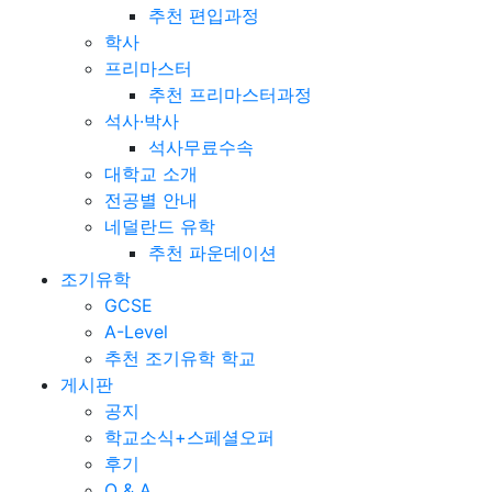
추천 편입과정
학사
프리마스터
추천 프리마스터과정
석사·박사
석사무료수속
대학교 소개
전공별 안내
네덜란드 유학
추천 파운데이션
조기유학
GCSE
A-Level
추천 조기유학 학교
게시판
공지
학교소식+스페셜오퍼
후기
Q & A