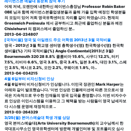
레이번스본 예술대 동문회 참석 후기
어제 저녁, 오랜만에 내한하신 레이번스총장님 Professor Robin Baker
OBE 님과 함께 레이번스본졸업생분들과 올해 가을 입학 예정인 학생분들
의 모임이 있어 저희 영국유학센터도 자리를 같이 하였습니다. 현재의
Greenwich Peninsula 에서 공부하시고 최근에 졸업하신 분들과 예전
Chislehurst 의 캠퍼스에서 졸업하신 분..
2013-04-23
4807
[국적비율] 영국 및 아일랜드 주요 어학원 2013년 3월 국적비율
영국 - 2013년 3월 학교명 센터명 총학생수(명) 한국학생수(명) 한국학
생비율(%) 기타 국적비율(%) Anglo Continental(2013년 3월)
Bournemouth 320 28 8.8% 콜롬비아 15.6%, 사우디 12.2%, 터키
7.5%, 리비아 6.6%, 영국 3.8%, 중국 3.4%, 일본 3.4%, 대만 3.1%, 스페
인 2.5%, 멕시코 2.2%, 오만 2.2%, 쿠웨이트 1.9%, 아..
2013-04-03
4215
4월 6일부터 비자신청비 인상
4월 6일부터 비자신청비가 인상됩니다. 이민국 장관인 Mark Harper는
아래와 같이 발표했습니다. '이번 인상은 인플레이션에 따른 것으로서 영
국은 지속적으로 우수한 인재들의 영국 입국을 환영합니다. 이번 비자수수
료 인상은 이민시스템을 이용하고 그 혜택을 받는 사람들이 영국 납세자보
다 시스템 운영에 재정적으로 ..
2013-03-26
4329
3/25(월) 본머스예술대 학생 개별 상담
영국 본머스예술대(Arts University Bournemouth)의 교수님께서 한
국대표사무소인 영국유학센터에 방문해 개별인터뷰 및 포트폴리오 심사