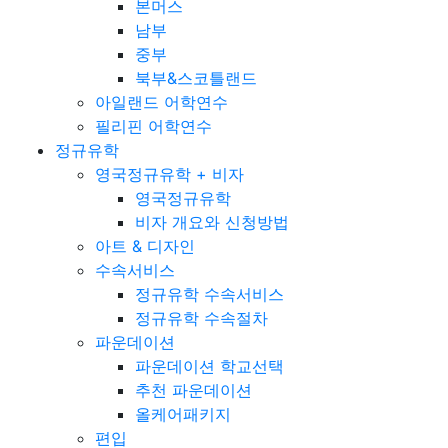
본머스
남부
중부
북부&스코틀랜드
아일랜드 어학연수
필리핀 어학연수
정규유학
영국정규유학 + 비자
영국정규유학
비자 개요와 신청방법
아트 & 디자인
수속서비스
정규유학 수속서비스
정규유학 수속절차
파운데이션
파운데이션 학교선택
추천 파운데이션
올케어패키지
편입