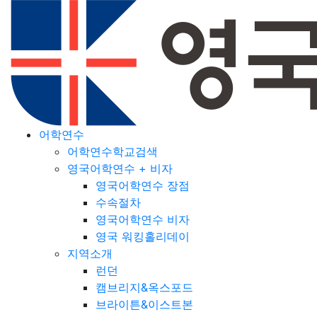
어학연수
어학연수학교검색
영국어학연수 + 비자
영국어학연수 장점
수속절차
영국어학연수 비자
영국 워킹홀리데이
지역소개
런던
캠브리지&옥스포드
브라이튼&이스트본