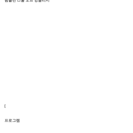
윔블던 스쿨 오브 잉글리시
[
프로그램