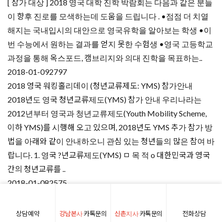
[ 참가 대상 ] 2018 영국 대학 진학 박람회는 다음과 같은 분들
이 향후 진로를 모색하는데 도움을 드립니다 . •점점 더 치열
해지는 국내입시의 대안으로 영국유학을 알아보는 학생 •이
번 수능에서 원하는 결과를 얻지 못한 수험생 •영국 고등학교
과정을 통해 옥스포드, 캠브리지와 의대 진학을 목표하는..
2018-01-09
2797
2018 영국 워킹홀리데이 (청년교류제도: YMS) 참가안내
2018년도 영국 청년교류제도(YMS) 참가 안내 우리나라는
2012년부터 영국과 청년교류제도(Youth Mobility Scheme,
이하 YMS)를 시행해 오고 있으며, 2018년도 YMS 추가 참가 방
법을 아래와 같이 안내하오니 관심 있는 청년들의 많은 참여 바
랍니다. 1. 영국 ?년교류제도(YMS) ㅁ 목 적 o 대한민국과 영국
간의 청년교류를 ..
2018-01-08
2575
1/27 (토) SOAS 파운데이션, 프리마스터 과정 입학시험
2018 SOAS 대학의 파운데이션 과정과 프리마스터 과정의 입학
상담예약
강남본사
카톡문의
신촌지사
카톡문의
전화상담