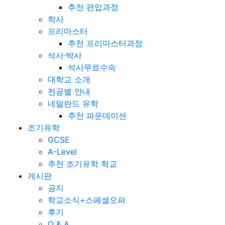
추천 편입과정
학사
프리마스터
추천 프리마스터과정
석사·박사
석사무료수속
대학교 소개
전공별 안내
네덜란드 유학
추천 파운데이션
조기유학
GCSE
A-Level
추천 조기유학 학교
게시판
공지
학교소식+스페셜오퍼
후기
Q & A