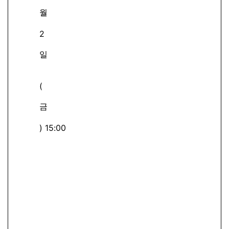
월
2
일
(
금
) 15:00