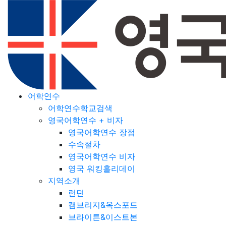
어학연수
어학연수학교검색
영국어학연수 + 비자
영국어학연수 장점
수속절차
영국어학연수 비자
영국 워킹홀리데이
지역소개
런던
캠브리지&옥스포드
브라이튼&이스트본