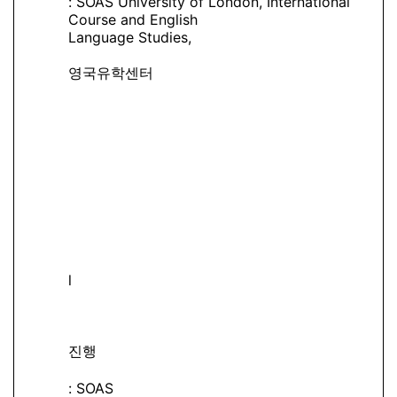
: SOAS University of London, International
Course and English
Language Studies,
영국유학센터
l
진행
: SOAS