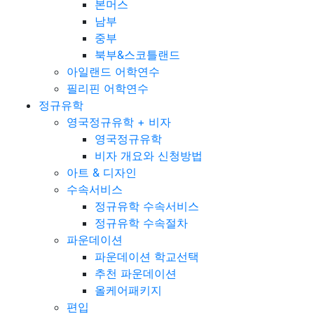
본머스
남부
중부
북부&스코틀랜드
아일랜드 어학연수
필리핀 어학연수
정규유학
영국정규유학 + 비자
영국정규유학
비자 개요와 신청방법
아트 & 디자인
수속서비스
정규유학 수속서비스
정규유학 수속절차
파운데이션
파운데이션 학교선택
추천 파운데이션
올케어패키지
편입