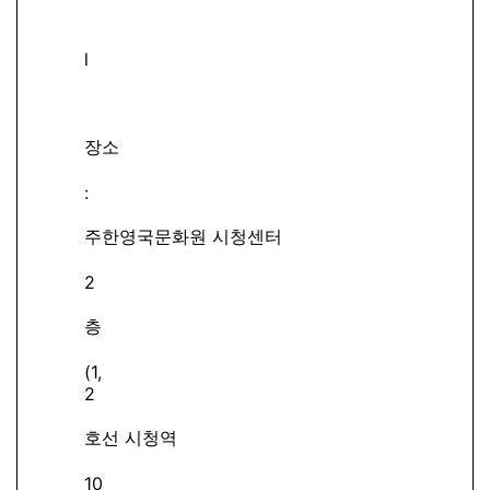
l
장소
:
주한영국문화원 시청센터
2
층
(1,
2
호선 시청역
10