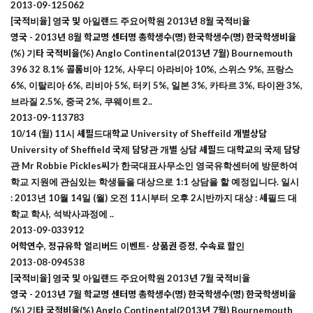
2013-09-12
5062
[국적비율] 영국 및 아일랜드 주요어학원 2013년 8월 국적비율
영국 - 2013년 8월 학교명 센터명 총학생수(명) 한국학생수(명) 한국학생비율
(%) 기타 국적비율(%) Anglo Continental(2013년 7월) Bournemouth
396 32 8.1% 콜롬비아 12%, 사우디 아라비아 10%, 스위스 9%, 프랑스
6%, 이탈리아 6%, 리비아 5%, 터키 5%, 일본 3%, 카타르 3%, 타이완 3%,
브라질 2.5%, 중국 2%, 쿠웨이트 2..
2013-09-11
3783
10/14 (월) 11시 셰필드대학교 University of Sheffeild 개별상담
University of Sheffield 국제 담당관 개별 상담 셰필드 대학교의 국제 담당
관 Mr Robbie Pickles씨가 한국대표사무소인 영국유학센터에 방문하여
학교 지원에 관심있는 학생들을 대상으로 1:1 상담을 할 예정입니다. 일시
: 2013년 10월 14일 (월) 오전 11시부터 오후 2시반까지 대상 : 셰필드 대
학교 학사, 석박사과정에 ..
2013-09-03
3912
어학연수, 정규유학 얼리버드 이벤트- 상품권 증정, 수속료 할인
2013-08-09
4538
[국적비율] 영국 및 아일랜드 주요어학원 2013년 7월 국적비율
영국 - 2013년 7월 학교명 센터명 총학생수(명) 한국학생수(명) 한국학생비율
(%) 기타 국적비율(%) Anglo Continental(2013년 7월) Bournemouth