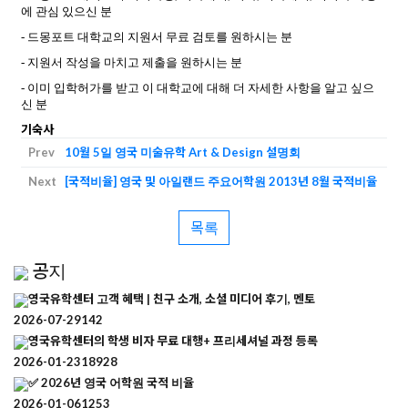
에
관심
있으신
분
-
드몽포트
대학교의
지원서
무료
검토를
원하시는
분
-
지원서
작성을
마치고
제출을
원하시는
분
-
이미
입학허가를
받고
이
대학교에
대해
더
자세한
사항을
알고
싶으
신
분
기숙사
Prev
10월 5일 영국 미술유학 Art & Design 설명회
Next
[국적비율] 영국 및 아일랜드 주요어학원 2013년 8월 국적비율
목록
공지
영국유학센터 고객 혜택 | 친구 소개, 소셜 미디어 후기, 멘토
2026-07-29
142
영국유학센터의 학생 비자 무료 대행+ 프리세셔널 과정 등록
2026-01-23
18928
✅ 2026년 영국 어학원 국적 비율
2026-01-06
1253