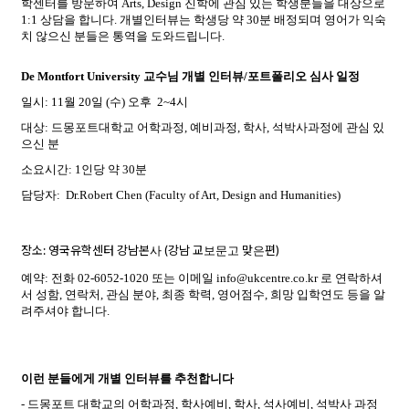
학센터를
방문하여
Arts, Design
진학에
관심
있는
학생분들을
대상으로
1:1
상담을
합니다
.
개별인터뷰는
학생당
약
30
분
배정되며
영어가
익숙
치
않으신
분들은
통역을
도와드립니다
.
De Montfort University
교수님
개별
인터뷰/포트폴리오 심사 일정
일시
: 11
월
20
일
(
수
)
오후
2~4시
대상
:
드몽포트대학교 어학과정, 예비과정,
학사
,
석박사과정에
관심
있
으신
분
소요시간
: 1
인당
약
30
분
담당자
: Dr.Robert Chen (Faculty of Art, Design and Humanities)
장소
:
영국유학센터
강남본사
(
강남
교보문고
맞은편
)
예약
:
전화
02-6052-1020
또는
이메일
info@ukcentre.co.kr
로
연락하셔
서
성함
,
연락처
,
관심
분야
,
최종
학력
,
영어점수
,
희망
입학연도
등을
알
려주셔야
합니다
.
이런
분들에게
개별
인터뷰를
추천합니다
-
드몽포트
대학교의
어학과정
,
학사예비
,
학사
,
석사예비
,
석박사
과정