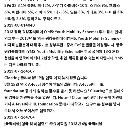
396 32 8.1% 콜롬비아 12%, 사우디 아라비아 10%, 스위스 9%, 프랑스
6%, 이탈리아 6%, 리비아 5%, 터키 5%, 일본 3%, 카타르 3%, 타이완 3%,
브라질 2.5%, 중국 2%, 쿠웨이트 2..
2013-08-01
4040
2013 영국 워킹홀리데이 (YMS: Youth Mobility Scheme) 추가 참가 안내
외교부는 2013년도 영국 워킹홀리데이(YMS: Youth Mobility Scheme)
비자 미발급분에 대해 추가로 정부후원보증서 CoS를 발급할 예정입니다. 영국
워킹홀리데이 (YMS: Youth Mobility Scheme)는 한국 국적의 18-30세의
청년들이 영국에서 최대 2년간 학업, 취업, 체류를 할 수 있는 비자입니다. YMS
는 다른 나라의 워킹 홀..
2013-07-16
4507
Clearing 클리어링!! 9월 입학 아직 늦지 않았습니다.
8월 15일 영국 A-level 성적이 발표되었습니다. A-level이나 IB,
foundation 등에서 원하는 점수를 받지 못 하셨나요? Clearing으로 올해 9
월 입학을 지원해볼 수도 있습니다. Note~! Clearing이란? 너무 늦게 지원했
거나 A-level이나 IB, foundation 등에서 대학교가 요구하는 점수를 받지
못해서 어느 곳에서도 입학허가..
2013-07-16
4704
[국적비율] 영국 및 아일랜드 주요어학원 2013년 6월 국적비율