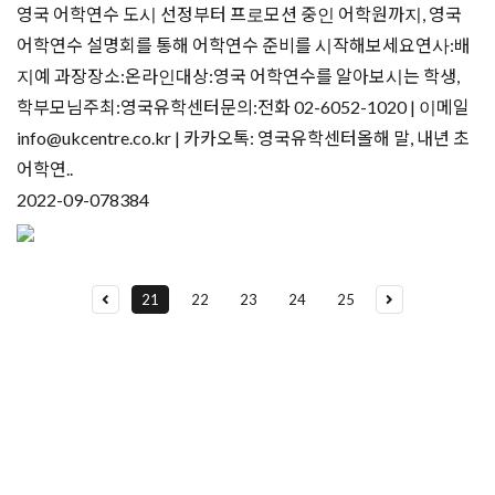
영국 어학연수 도시 선정부터 프로모션 중인 어학원까지, 영국
어학연수 설명회를 통해 어학연수 준비를 시작해보세요연사:배
지예 과장장소:온라인대상:영국 어학연수를 알아보시는 학생,
학부모님주최:영국유학센터문의:전화 02-6052-1020 | 이메일
info@ukcentre.co.kr | 카카오톡: 영국유학센터올해 말, 내년 초
어학연..
2022-09-07
8384
21
22
23
24
25
유학상담 쉽게 신청하세요
여러분의 미래가 달린 영국유학, 이제 전문가를 만나보세요.
유학은 인생의 전환점이 될 수 있는 가장 중요한 결정입니다.