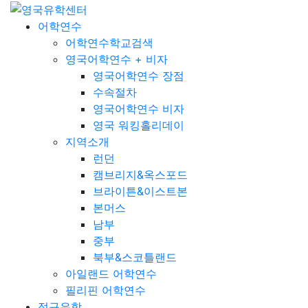
어학연수
어학연수학교검색
영국어학연수 + 비자
영국어학연수 장점
수속절차
영국어학연수 비자
영국 워킹홀리데이
지역소개
런던
캠브리지&옥스포드
브라이튼&이스트본
본머스
남부
중부
북부&스코틀랜드
아일랜드 어학연수
필리핀 어학연수
정규유학