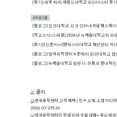
[후기]
세계 92위 셰필드대학교 프리마스터 후기
#러셀그룹
[블로그]
요크대학교, 요크 인터내셔널 패스웨이 
[학교소식/스페셜]
2026년 뉴캐슬대학교의 파운데
[후기]
[신촌지사]맨체스터대학교 재난관리 석사
[블로그]
영국유학센터 X 퀸메리 런던대학교 캠
[블로그]
뉴캐슬대학교 방문기: 전통과 현대적인
공지
영국유학센터 고객 혜택 | 친구 소개, 소셜 미디어
2026-07-29
133
영국유학센터의 학생 비자 무료 대행+ 프리세셔