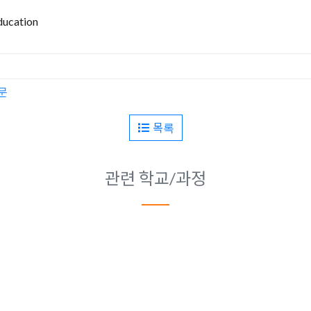
ucation
문
목록
관련 학교/과정