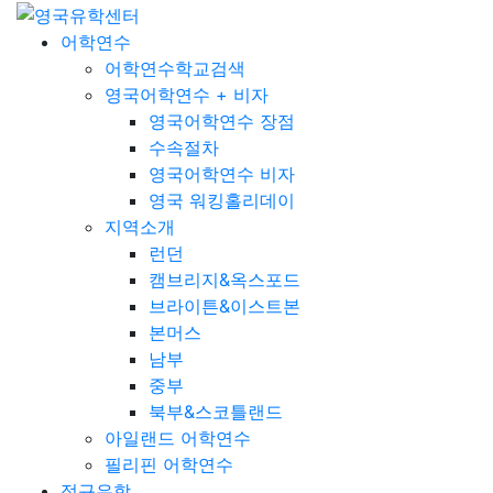
어학연수
어학연수학교검색
영국어학연수 + 비자
영국어학연수 장점
수속절차
영국어학연수 비자
영국 워킹홀리데이
지역소개
런던
캠브리지&옥스포드
브라이튼&이스트본
본머스
남부
중부
북부&스코틀랜드
아일랜드 어학연수
필리핀 어학연수
정규유학