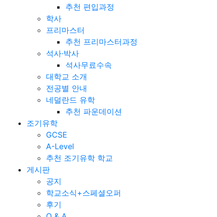
추천 편입과정
학사
프리마스터
추천 프리마스터과정
석사·박사
석사무료수속
대학교 소개
전공별 안내
네덜란드 유학
추천 파운데이션
조기유학
GCSE
A-Level
추천 조기유학 학교
게시판
공지
학교소식+스페셜오퍼
후기
Q & A