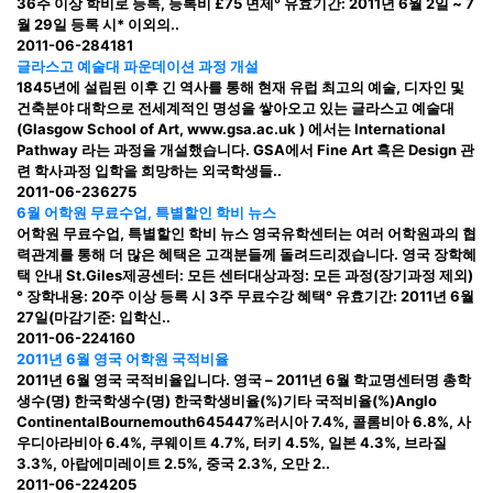
36주 이상 학비로 등록, 등록비 £75 면제° 유효기간: 2011년 6월 2일 ~ 7
월 29일 등록 시* 이외의..
2011-06-28
4181
글라스고 예술대 파운데이션 과정 개설
1845년에 설립된 이후 긴 역사를 통해 현재 유럽 최고의 예술, 디자인 및
건축분야 대학으로 전세계적인 명성을 쌓아오고 있는 글라스고 예술대
(Glasgow School of Art, www.gsa.ac.uk ) 에서는 International
Pathway 라는 과정을 개설했습니다. GSA에서 Fine Art 혹은 Design 관
련 학사과정 입학을 희망하는 외국학생들..
2011-06-23
6275
6월 어학원 무료수업, 특별할인 학비 뉴스
어학원 무료수업, 특별할인 학비 뉴스 영국유학센터는 여러 어학원과의 협
력관계를 통해 더 많은 혜택은 고객분들께 돌려드리겠습니다. 영국 장학혜
택 안내 St.Giles제공센터: 모든 센터대상과정: 모든 과정(장기과정 제외)
° 장학내용: 20주 이상 등록 시 3주 무료수강 혜택° 유효기간: 2011년 6월
27일(마감기준: 입학신..
2011-06-22
4160
2011년 6월 영국 어학원 국적비율
2011년 6월 영국 국적비율입니다. 영국 – 2011년 6월 학교명센터명 총학
생수(명) 한국학생수(명) 한국학생비율(%)기타 국적비율(%)Anglo
ContinentalBournemouth645447%러시아 7.4%, 콜롬비아 6.8%, 사
우디아라비아 6.4%, 쿠웨이트 4.7%, 터키 4.5%, 일본 4.3%, 브라질
3.3%, 아랍에미레이트 2.5%, 중국 2.3%, 오만 2..
2011-06-22
4205