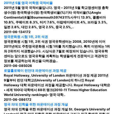
2011년 5월 영국 어학원 국적비율
2011년 5월 영국 국적비율입니다. 영국 – 2011년 5월 학교명센터명 총학
생수(명) 한국학생수(명) 한국학생비율(%)기타 국적비율(%)Anglo
Continental(4월)Bournemouth3974311%사우디 13.9%, 콜롬비아
10.8%, 쿠웨이트 8.3%, 터키 7.6%, 아랍에미레이트 4%, 브라질 3.3%,
일본 2.8%, 대만 2.8%, 영국 2.5%, 중국 2.5%,..
2011-06-13
4172
영국문화원 시험 1위, 2위 석권
영국문화원 시험 1위, 2위 석권 영국유학센터는 2008, 2010년에 이어
2011년에도 주한영국문화원 시험 1위를 차지했습니다. 특히 이번에는 1위
와 2위까지 석권했습니다. 시상식은 7월로 예정되어 있습니다. 영국유학
센터는 앞으로도 영국유학을 계획하는 학생들에게 전문적이고 객관적인
정보를 제공하는데 최선을 다하겠습..
2011-06-08
5026
로열홀로웨이 런던대 파운데이션 과정 제공
Royal Holloway, University of London 파운데이션 과정 제공 2011년
9월부터 런던 대학교(University of London)의 하나인 Royal
Holloway 대학 파운데이션 과정을 제공합니다. Royal Holloway 대학은
• 세계 100대 대학에서 88위 랭크(2010-11 Times Higher Education
World University rankings)• 영국 대학..
2011-06-08
6172
영국 의대 진학을 위한 파운데이션 과정 개설
영국 의대 진학을 위한 파운데이션 과정 개설 St. George’s University of
London이 영국 의대 진학을 위한 파운데이션 그리고 외국 학생을 위한 의