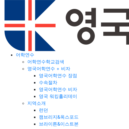
어학연수
어학연수학교검색
영국어학연수 + 비자
영국어학연수 장점
수속절차
영국어학연수 비자
영국 워킹홀리데이
지역소개
런던
캠브리지&옥스포드
브라이튼&이스트본