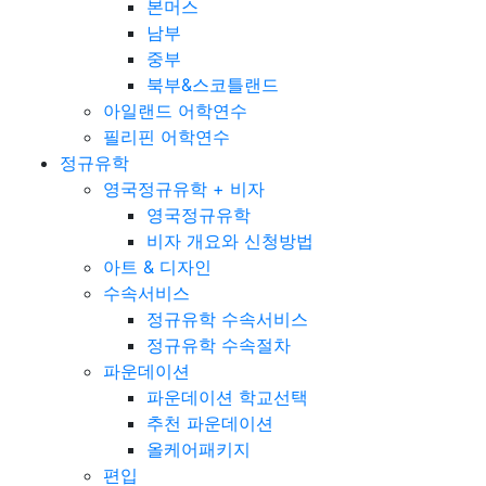
본머스
남부
중부
북부&스코틀랜드
아일랜드 어학연수
필리핀 어학연수
정규유학
영국정규유학 + 비자
영국정규유학
비자 개요와 신청방법
아트 & 디자인
수속서비스
정규유학 수속서비스
정규유학 수속절차
파운데이션
파운데이션 학교선택
추천 파운데이션
올케어패키지
편입