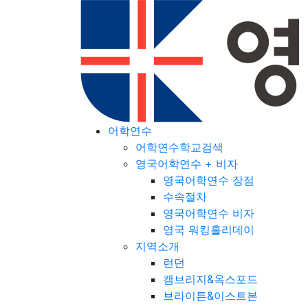
어학연수
어학연수학교검색
영국어학연수 + 비자
영국어학연수 장점
수속절차
영국어학연수 비자
영국 워킹홀리데이
지역소개
런던
캠브리지&옥스포드
브라이튼&이스트본