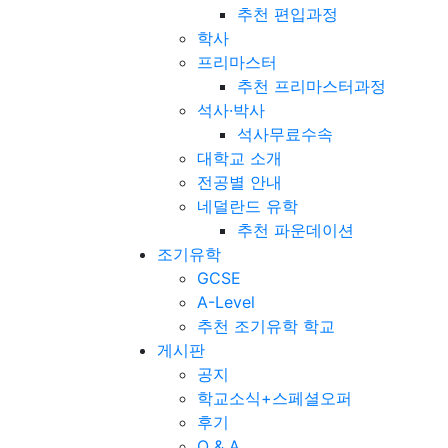
추천 편입과정
학사
프리마스터
추천 프리마스터과정
석사·박사
석사무료수속
대학교 소개
전공별 안내
네덜란드 유학
추천 파운데이션
조기유학
GCSE
A-Level
추천 조기유학 학교
게시판
공지
학교소식+스페셜오퍼
후기
Q & A