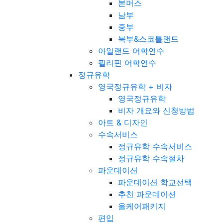
본머스
남부
중부
북부&스코틀랜드
아일랜드 어학연수
필리핀 어학연수
정규유학
영국정규유학 + 비자
영국정규유학
비자 개요와 신청방법
아트 & 디자인
수속서비스
정규유학 수속서비스
정규유학 수속절차
파운데이션
파운데이션 학교선택
추천 파운데이션
올케어패키지
편입