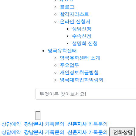
블로그
합격자리스트
온라인 신청서
상담신청
수속신청
설명회 신청
영국유학센터
영국유학센터 소개
주요업무
개인정보취급방침
영국대학입학박람회
통합검색
상담예약
강남본사
카톡문의
신촌지사
카톡문의
상담예약
강남본사
카톡문의
신촌지사
카톡문의
전화상담