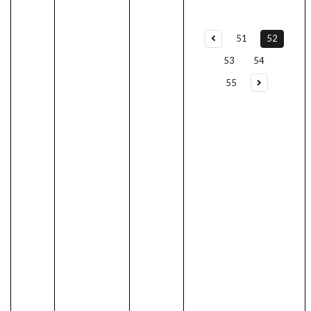
51
52
53
54
55
유학상담 쉽
게 신청하세
요
여러분의 미래가 달린
영국유학, 이제 전문가
를 만나보세요.
유학은 인생의 전환점
이 될 수 있는 가장 중요