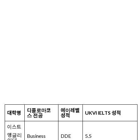
디플로마코
에이레벨
대학명
UKVI IELTS
성적
스 전공
성적
이스트
앵글리
Business
DDE
5.5
아대