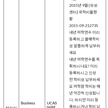
2015년 9월 [유로
센터] 국적비율현
황
2015-09-21
2735
내년 어학연수 미리
등록하고 올해학비
로 알뜰하게 납부하
세요
내년 어학연수를 계
획하시나요? 미리
등록하시고 인상
전 학비로 납부하세
요 어학원 학비는 매
년 약간씩 인상됩니
다. 하지만 미리 등
Business
UCAS
록하시거나 학비 납
point
브라이