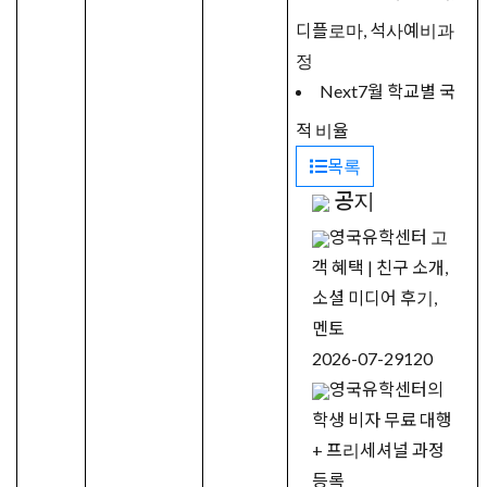
디플로마, 석사예비과
정
Next
7월 학교별 국
적 비율
목록
공지
영국유학센터 고
객 혜택 | 친구 소개,
소셜 미디어 후기,
멘토
2026-07-29
120
영국유학센터의
학생 비자 무료 대행
+ 프리세셔널 과정
등록