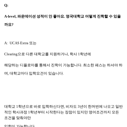
Q:
A-level,
파운데이션 성적이 안 좋아요
.
영국대학교 어떻게 진학할 수 있을
까요
?
A: UCAS Extra
또는
Clearing
으로 다른 대학교를 지원하거나
,
학사
1
학년에
해당하는 디플로마를 통해서 진학이 가능합니다
.
최소한 패스는 하셔야 하
며
,
대학교마다 입학요건이 있습니다
.
대학교
1
학년으로 바로 입학하신다면
,
비자도
3
년이
한꺼번에 나오고 일반
적인 학사과정
1
학년부터 시작한다는 장점이 있지만 영어조건까지 모든
조건을
맞춰야만
입학이 가능합니다
.