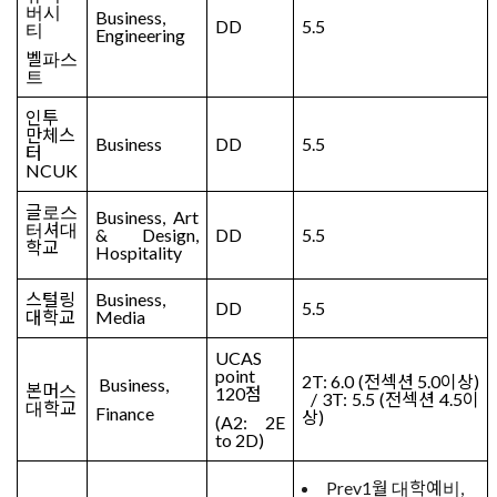
버시
Business,
DD
5.5
티
Engineering
벨파스
트
인투
만체스
Business
DD
5.5
터
NCUK
글로스
Business, Art
터셔대
& Design,
DD
5.5
학교
Hospitality
스털링
Business,
DD
5.5
대학교
Media
UCAS
point
2T: 6.0 (
전섹션
5.0
이상
)
Business,
본머스
120
점
/ 3T: 5.5 (
전섹션
4.5
이
대학교
Finance
상
)
(A2: 2E
to 2D)
Prev
1월 대학예비,