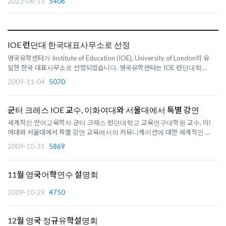
2023-06-15
5406
IOE 런던대 한국대표사무소로 선정
영국유학센터가 Institute of Education (IOE), University of London의 유
일한 한국 대표사무소로 선정되었습니다. 영국유학센터는 IOE 런던대학교
교육연구대학원의 석/박사과정 지원 , 학교와의 연락, 기숙사 등 모든 절차를
2009-11-04
5070
도와드립니다. 런던대학교 소속의 교육연구대학원 (IOE)는 교육학자 및 교원
양성을 위한 연구..
군터 크레스 IOE 교수, 이화여대와 서울대에서 특별 강연
세계적인 언어교육학자 군터 크레스 런던대학교 교육연구대학원 교수, 이화
여대와 서울대에서 특별 강연 교육에서의 커뮤니케이션에 대한 세계적인 전
문가인 군터 크레스 (Gunther Kress) 교수가 10월말부터 11월 초까지 방한
2009-10-31
5869
한다. 크레스 교수는 ‘복합문식성 (multimodality)’ 연구 분야의 선두주자로
오늘날의 커뮤니케..
11월 영국어학연수 설명회
2009-10-29
4750
12월 영국 정규유학설명회