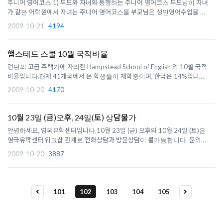
주니어 영어코스 1) 부모와 자녀와 동행하는 주니어 영어코스 부모님이 자녀
가 같은 어학원에서 자녀는 주니어 영어코스를 부모님은 성인영어수업을 각
각 받고, 같은 홈스테이에서 지낼 수 있는 과정입니다. 기간: 2010년 1월 4일
2009-10-21
4194
부터 등록가능참가대상: 만 7~19세 학교와 위치 도시: Exeter에 위치한
Globe English Centre..
햄스테드 스쿨 10월 국적비율
런던의 고급 주택가에 자리한 Hampstead School of English 의 10월 국적
비율입니다.현재 41개국에서 온 학생들이 재학중이며, 한국은 14%입니다.
Nationalities October 2009This month we have students from 41
2009-10-20
4170
countries:AngolaArgentinaAustriaBrazilChinaColombiaCzech
RepublicDenmarkEgyptEthiopiaFrance Germany H..
10월 23일 (금)오후, 24일(토) 상담불가
안녕하세요, 영국유학센터입니다.10월 23일 (금) 오후와 10월 24일 (토)은
영국유학센터 워크샵 관계로 전화상담과 방문상담이 불가능합니다. 문의사
항은 상담게시판 또는 영국유학 상담신청란을 이용해주세요. 연락처를 남겨
2009-10-20
3887
주시면 10월 26일 월요일에 연락을 드리겠습니다. 이 점 널리 양해하여 주시
기 바랍니다. 감사합..
101
102
103
104
105