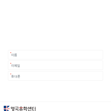
유학상담 쉽게 신청하세요
여러분의 미래가 달린 영국유학, 이제 전문가를 만나보세요.
유학은 인생의 전환점이 될 수 있는 가장 중요한 결정입니다.
이 중유한 결정을 위해 영국유학센터는 고객 개개인의 상황과
요구에 맞춘 개별 유학컨설팅을 제공합니다.