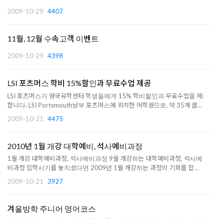
2009-10-29
4407
11월, 12월 수속고객 이벤트
2009-10-29
4398
LSI 포츠머스 학비 15%할인과 무료수업 제공
LSI 포츠머스가 영국유학센터 학생들에게 15% 학비할인과 무료수업을 제공
합니다. LSI Portsmouth남부 포츠머스에 위치한 어학원으로, 약 35개 클래
스룸이 있는 큰 규모로 시설이 뛰어납니다. IELTS 테스트센터로 아이엘츠 준
2009-10-21
4475
비반이 특히 잘 운영되고 있습니다. 한국학생 비율도 낮고 각 국가별 학생수
를 15%로 엄격히 제한..
2010년 1월 개강 대학예비, 석사예비과정
1월 개강 대학예비과정, 석사예비과정 9월 개강하는 대학예비과정, 석사예
비과정 입학시기를 놓치셨다면 2009년 1월 개강하는 과정의 기회를 잡으세
요. 단, 1월 개강 프로그램은 9월 개강과정에 비해 더 높은 영어점수를 요구
2009-10-21
3927
할 수 있습니다. 1월 개강 대학예비과정KIC London 싸우스햄튼대학교, 런
던 시티대학교 입학 보장..
겨울방학 주니어 영어코스