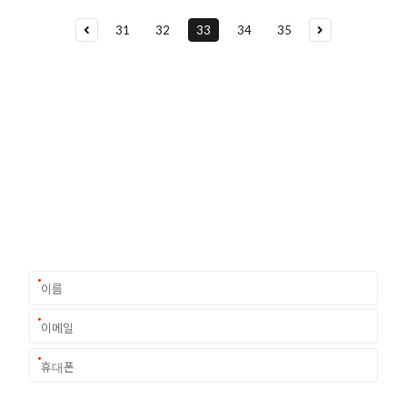
31
32
33
34
35
유학상담 쉽게 신청하세요
여러분의 미래가 달린 영국유학, 이제 전문가를 만나보세요.
유학은 인생의 전환점이 될 수 있는 가장 중요한 결정입니다.
이 중유한 결정을 위해 영국유학센터는 고객 개개인의 상황과
요구에 맞춘 개별 유학컨설팅을 제공합니다.