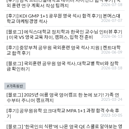
2026-07-18
외 훈련 연구 계획서 작성 팁까지
[후기]
KDI GMP 1+1 공무원 영국 석사 합격 후기| 본머스대
2026-07-07
학교 마케팅경영 석사
[블로그]
에식스대학교 정치학과 한국인 교수님 인터뷰 후기
2026-06-13
| 미국 VS 영국 교육 차이, 캠퍼스, 입학 전 준비
[후기]
중앙부처 공무원 국외훈련 영국 석사 지원 | 켄트대학
2026-06-09
교 합격 후기
[블로그]
국외훈련 공무원 영국 석사, 대학교별 학비와 장학
2026-03-18
금 확인하기
#가족동반
[블로그]
2025년 여름 영국 영어캠프 한 눈에 보기! 가족 연
2025-03-24
수부터 주니어 캠프까지
[후기]
공무원유학 요크대학교 MPA 1+1 과정 합격 수속 후
2023-10-05
기
[블로그]
'한국인의 식판'에 나온 영국 QE 스쿨로 알아보는 영