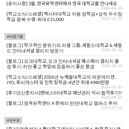
[공지사항]
3월, 영국유학센터에서 영국 대학교를 만나세요
2026-02-19
[학교소식/스페셜]
엑시터대학교 자동 장학금+성적 우수장
2025-11-29
학금 중복 수령-최대 £15,000
#러셀그룹
[블로그]
학구적인 분위기의 러셀 그룹, 셰필드대학교 & 셰필
2026-06-24
드 인터내셔널 컬리지 방문기
[블로그]
요크대학교, 요크 인터내셔널 패스웨이 컬리지 출
2026-06-10
장 후기-치안 좋고 학업에 집중하기 좋은 환경
[학교소식/스페셜]
2026년 뉴캐슬대학교의 파운데이션,
IYO, 프리마스터 및 진학 장학금-4년간 최대 4940만원
2026-01-27
[후기]
[신촌지사]맨체스터대학교 재난관리 석사 합격후기!!
2025-09-25
[블로그]
영국유학센터 X 퀸메리 런던대학교 캠퍼스 투어
2025-07-18
#공무원
[후기]
영국 브리스톨대학교 데이터 사이언스 합격 후기 | 국