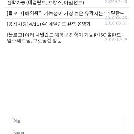
2024-01-23
진학가능 (네덜란드, 프랑스, 아일랜드)
[블로그]
해외취업 가능성이 가장 높은 유학지는? 네덜란드
2018-06-25
2018-03-30
[공지사항]
4/11 (수) 네덜란드 유학 설명회
[블로그]
여러 네덜란드 대학교 진학이 가능한 ISC 홀란드-
2016-12-29
암스테르담, 그로닝겐 방문
유학상담 쉽게 신청하세요
여러분의 미래가 달린 영국유학, 이제 전문가를 만나보세요.
유학은 인생의 전환점이 될 수 있는 가장 중요한 결정입니다.
이 중유한 결정을 위해 영국유학센터는 고객 개개인의 상황과
요구에 맞춘 개별 유학컨설팅을 제공합니다.