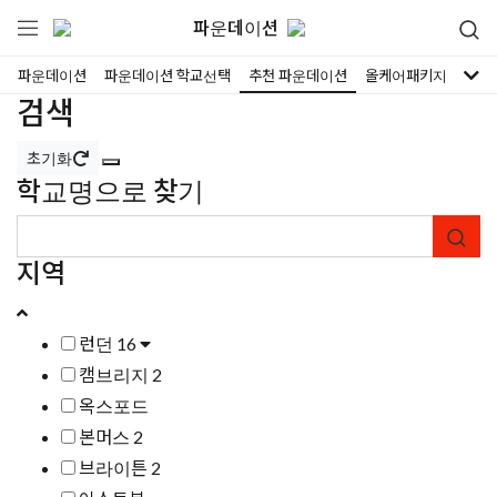
파운데이션
파운데이션
파운데이션 학교선택
추천 파운데이션
올케어패키지
검색
초기화
학교명으로 찾기
지역
런던
16
캠브리지
2
옥스포드
본머스
2
브라이튼
2