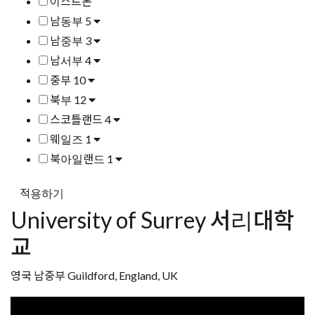
이스트본
남동부
5
남중부
3
남서부
4
중부
10
북부
12
스코틀랜드
4
웨일즈
1
북아일랜드
1
적용하기
University of Surrey 서리대학
교
영국 남중부 Guildford, England, UK